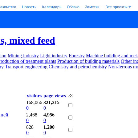
накомства
Новости
Календарь
Облако
Заметки
Все проекты
ts, mixed feed
ion
Mining industry
Light industry
Forestry
Machine building and met
roduction of treatment plants
Production of building materials
Other in
ry
Transport engineering
Chemistry and petrochemistry
Non-ferrous me
visitors
page views
168,066
321,215
0
0
иней
2,468
4,956
0
0
828
1,200
0
0