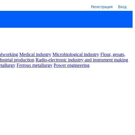
Регистрация
Вход
alworking
Medical industry
Microbiological industry
Flour, groats,
dustrial production
Radio-electronic industry and instrument making
tallurgy
Ferrous metallurgy
Power engineering