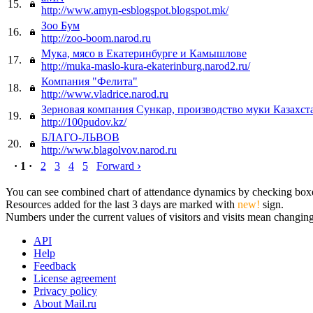
15.
http://www.amyn-esblogspot.blogspot.mk/
Зоо Бум
16.
http://zoo-boom.narod.ru
Мука, мясо в Екатеринбурге и Камышлове
17.
http://muka-maslo-kura-ekaterinburg.narod2.ru/
Компания "Фелита"
18.
http://www.vladrice.narod.ru
Зерновая компания Сункар, производство муки Казахст
19.
http://100pudov.kz/
БЛАГО-ЛЬВОВ
20.
http://www.blagolvov.narod.ru
›
· 1 ·
2
3
4
5
Forward
You can see combined chart of attendance dynamics by checking boxes 
Resources added for the last 3 days are marked with
new!
sign.
Numbers under the current values of visitors and visits mean changings
API
Help
Feedback
License agreement
Privacy policy
About Mail.ru