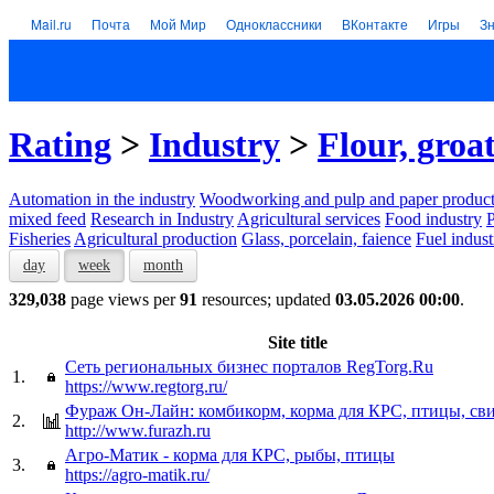
Mail.ru
Почта
Мой Мир
Одноклассники
ВКонтакте
Игры
З
Rating
>
Industry
>
Flour, groa
Automation in the industry
Woodworking and pulp and paper product
mixed feed
Research in Industry
Agricultural services
Food industry
P
Fisheries
Agricultural production
Glass, porcelain, faience
Fuel indust
day
week
month
329,038
page views per
91
resources; updated
03.05.2026 00:00
.
Site title
Сеть региональных бизнес порталов RegTorg.Ru
1.
https://www.regtorg.ru/
Фураж Он-Лайн: комбикорм, корма для КРС, птицы, св
2.
http://www.furazh.ru
Агро-Матик - корма для КРС, рыбы, птицы
3.
https://agro-matik.ru/