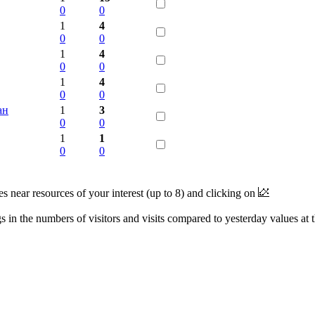
0
0
1
4
0
0
1
4
0
0
1
4
0
0
ан
1
3
0
0
1
1
0
0
near resources of your interest (up to 8) and clicking on
 in the numbers of visitors and visits compared to yesterday values at 