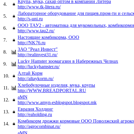
Крупа, мука, сахар оптом в компании Литера
4.
http://www.tk-litera.ru/
Лабораторное оборудование для пищев.пром-ти и сельск
5.
http://s-uni.ru
ООО ТАУ2 - автоматика для мукомольных, комбикормо
6.
http://www.tau2.ru/
Настоящие комбикорма, ООО
7.
http://NK76.ru
ЗАО "Реал Инвест"
8.
http://realinvest31.ru/
Lucky Hamster зоомагазин в Набережных Челнах
9.
http://luckyhamster.ru/
Алтай Корм
10.
http://altaykorm.ru/
Хлебобулочные изделия, мука, крупы
11.
http://WWW.BREADPORTAL.RU
aMN
12.
http://www.amyn-esblogspot.blogspot.mk
Евразия Холдинг
13.
http://eaholding.ru
Комбикорм дрожжи кормовые ООО Поволжский агрок
14.
http://agrocombinat.ru/
aMN