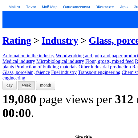
Mail.ru
Почта
Мой Мир
Одноклассники
ВКонтакте
Игры
З
Rating
>
Industry
>
Glass, porce
Automation in the industry
Woodworking and pulp and paper product
Medical industry
Microbiological industry
Flour, groats, mixed feed
R
plants
Production of building materials
Other industrial production
Ra
Glass, porcelain, faience
Fuel industry
Transport engineering
Chemist
engineering
day
week
month
19,080
page views per
312
00:00
.
Site title