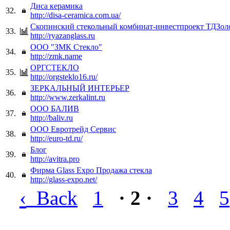
Диса керамика
32.
http://disa-ceramica.com.ua/
Скопинский стекольный комбинат-инвестпроект ТДЗол
33.
http://ryazanglass.ru
ООО "ЗМК Стекло"
34.
http://zmk.name
ОРГСТЕКЛО
35.
http://orgsteklo16.ru/
ЗЕРКАЛЬНЫЙ ИНТЕРЬЕР
36.
http://www.zerkalint.ru
ООО БАЛИВ
37.
http://baliv.ru
ООО Евротрейд Сервис
38.
http://euro-td.ru/
Блог
39.
http://avitra.pro
Фирма Glass Expo Продажа стекла
40.
http://glass-expo.net/
‹
Back
1
· 2 ·
3
4
5