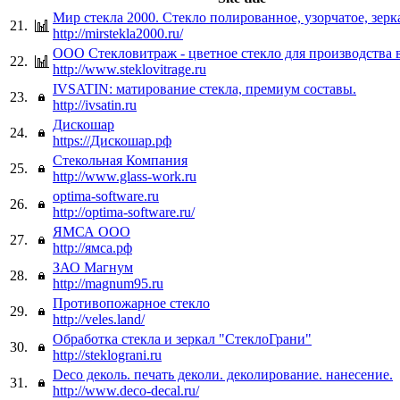
Мир стекла 2000. Стекло полированное, узорчатое, зерк
21.
http://mirstekla2000.ru/
ООО Стекловитраж - цветное стекло для производства 
22.
http://www.steklovitrage.ru
IVSATIN: матирование стекла, премиум составы.
23.
http://ivsatin.ru
Дискошар
24.
https://Дискошар.рф
Стекольная Компания
25.
http://www.glass-work.ru
optima-software.ru
26.
http://optima-software.ru/
ЯМСА ООО
27.
http://ямса.рф
ЗАО Магнум
28.
http://magnum95.ru
Противопожарное стекло
29.
http://veles.land/
Обработка стекла и зеркал "СтеклоГрани"
30.
http://steklograni.ru
Deco деколь. печать деколи. деколирование. нанесение.
31.
http://www.deco-decal.ru/