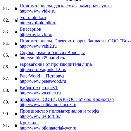
Пиломатериалы, доска сухая, камерная сушка
81.
http://www.vid-s.ru
tvoi-plotnik.ru
82.
http://tvoi-plotnik.ru
Виссарион
83.
http://rus-larch.ru/
Пиломатериалы, Электротовары, Запчасти. ООО "Вех
84.
http://www.vehi2.ru
Срубы домов и бань из Вологды
85.
http://srubim35.narod.ru/
евровагонка от производителя липа
86.
http://euro-vagonka12.ru/
PeterWood .:. Петервуд
87.
http://www.peterwood.ru
Вибротехцентр-КТ
88.
http://www.vtcenter.ru
профсоюз "СОЛИДАРНОСТЬ" ооо Кроностар
89.
http://www.solidarnost.ucoz.ru
Производство пиломатериалов и торфа
90.
http://www.les-torf.ru/
Кристалл
91.
http://www.pilomaterial-tver.ru