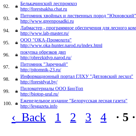
Белькачинский леспромхоз
92.
http://forestsakha.chat.ru
Питомник хвойных и лиственных пород "Юхновский
93.
http://www.greenposadki.ru
Лабмастер - программное обеспечения для лесного ко
94.
http://www.lab-master.ru/
ООО "ОКА-Промохота"
95.
http://www.oka-hunter.narod.ru/index.html
покупка обрезков двп
96.
http://obrezkidvp.narod.ru/
Питомник "Заречный"
97.
http://pitomnik-23.ru/
Информационный портал ГЛХУ "Дятловский лесхоз"
98.
http://forestdyat.by/
Пиломатериалы ООО БиоТоп
99.
http://biotop-ural.ru/
Еженедельное издание "Белорусская лесная газета"
100.
http://lesgazeta.info
‹
Back
1
2
3
4
· 5 ·