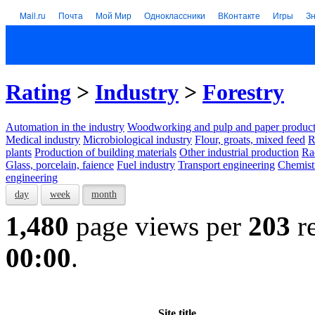
Mail.ru
Почта
Мой Мир
Одноклассники
ВКонтакте
Игры
З
Rating
>
Industry
>
Forestry
Automation in the industry
Woodworking and pulp and paper product
Medical industry
Microbiological industry
Flour, groats, mixed feed
R
plants
Production of building materials
Other industrial production
Ra
Glass, porcelain, faience
Fuel industry
Transport engineering
Chemist
engineering
day
week
month
1,480
page views per
203
re
00:00
.
Site title