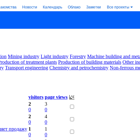
накомства
Новости
Календарь
Облако
Заметки
Все проекты
ion
Mining industry
Light industry
Forestry
Machine building and met
roduction of treatment plants
Production of building materials
Other in
ry
Transport engineering
Chemistry and petrochemistry
Non-ferrous me
visitors
page views
2
3
0
0
2
4
0
0
яет продажу
1
1
0
0