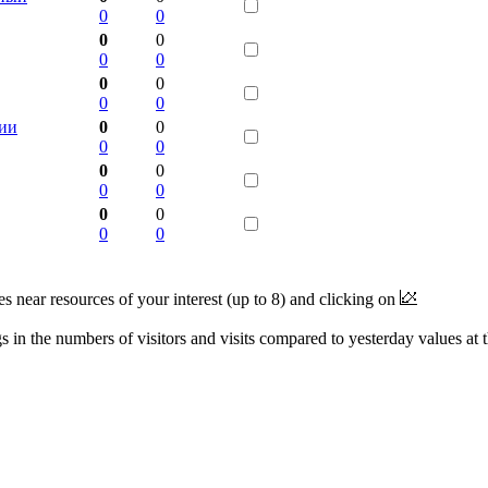
0
0
0
0
0
0
0
0
0
0
ции
0
0
0
0
0
0
0
0
0
0
0
0
near resources of your interest (up to 8) and clicking on
 in the numbers of visitors and visits compared to yesterday values at 