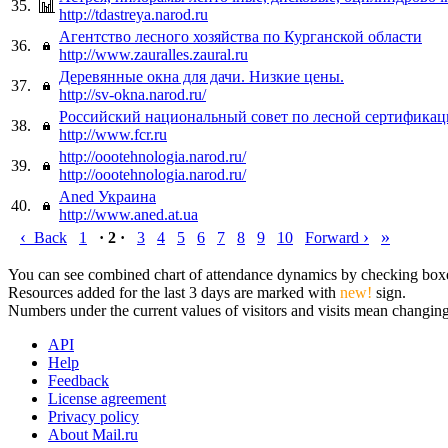
35.
http://tdastreya.narod.ru
Агентство лесного хозяйства по Курганской области
36.
http://www.zauralles.zaural.ru
Деревянные окна для дачи. Низкие цены.
37.
http://sv-okna.narod.ru/
Российский национальный совет по лесной сертифика
38.
http://www.fcr.ru
http://oootehnologia.narod.ru/
39.
http://oootehnologia.narod.ru/
Aned Украина
40.
http://www.aned.at.ua
‹
›
»
Back
1
· 2 ·
3
4
5
6
7
8
9
10
Forward
You can see combined chart of attendance dynamics by checking boxes 
Resources added for the last 3 days are marked with
new!
sign.
Numbers under the current values of visitors and visits mean changings
API
Help
Feedback
License agreement
Privacy policy
About Mail.ru