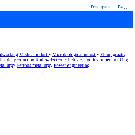
Регистрация
Вход
alworking
Medical industry
Microbiological industry
Flour, groats,
dustrial production
Radio-electronic industry and instrument making
tallurgy
Ferrous metallurgy
Power engineering