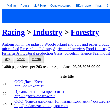
Mail.ru
Почта
Мой Мир
Одноклассники
ВКонтакте
Игры
З
Rating
>
Industry
>
Forestry
Automation in the industry
Woodworking and pulp and paper product
mixed feed
Research in Industry
Agricultural services
Food industry
P
Fisheries
Agricultural production
Glass, porcelain, faience
Fuel indust
day
week
month
1,480
page views per
203
resources; updated
03.05.2026 00:00
.
Site title
ООО ДоскаКоми
21.
http://doskakomi.ru/
Идеальная защита древесины
22.
http://lignofix-moscow.ru/
ООО "Инновационная Топливная Компания" осуществл
23.
http://prodam-zavod.blogspot.com