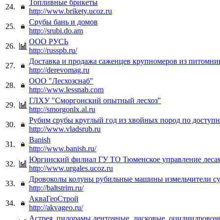
Топливные брикеты
24.
http://www.brikety.ucoz.ru
Срубы бань и домов
25.
http://srubi.do.am
ООО РУСЬ
26.
http://russpb.ru/
Доставка и продажа саженцев крупномеров из питомни
27.
http://derevomag.ru
ООО "Лесхозснаб"
28.
http://www.lessnab.com
ГЛХУ "Сморгонский опытный лесхоз"
29.
http://smorgonlx.al.ru
Рубим срубы круглый год из хвойных пород по доступ
30.
http://www.vladsrub.ru
Banish
31.
http://www.banish.ru/
Юргинский филиал ГУ ТО Тюменское управление леса
32.
http://www.urgales.ucoz.ru
Дровоколы колуны рубильные машины измельчители су
33.
http://baltstrim.ru/
АкваГеоСтрой
34.
http://akvageo.ru/
Астрея, пилорамы ленточные, дисковые, оцилиндрово