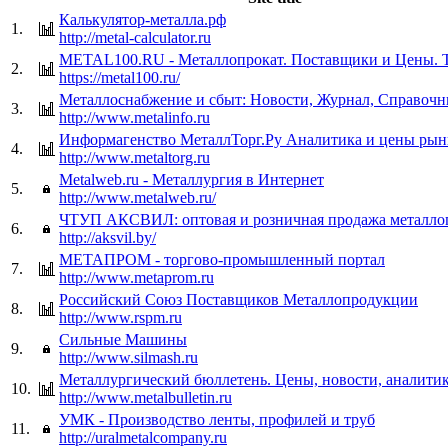
Калькулятор-металла.рф
1.
http://metal-calculator.ru
METAL100.RU - Металлопрокат. Поставщики и Цены. 
2.
https://metal100.ru/
Металлоснабжение и сбыт: Новости, Журнал, Справочн
3.
http://www.metalinfo.ru
Информагенство МеталлТорг.Ру Аналитика и цены рын
4.
http://www.metaltorg.ru
Metalweb.ru - Металлургия в Интернет
5.
http://www.metalweb.ru/
ЧТУП АКСВИЛ: оптовая и розничная продажа металло
6.
http://aksvil.by/
МЕТАПРОМ - торгово-промышленный портал
7.
http://www.metaprom.ru
Российский Союз Поставщиков Металлопродукции
8.
http://www.rspm.ru
Сильные Машины
9.
http://www.silmash.ru
Металлургический бюллетень. Цены, новости, аналитик
10.
http://www.metalbulletin.ru
УМК - Производство ленты, профилей и труб
11.
http://uralmetalcompany.ru