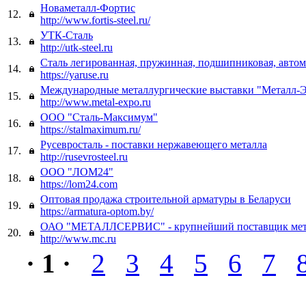
Новаметалл-Фортис
12.
http://www.fortis-steel.ru/
УТК-Сталь
13.
http://utk-steel.ru
Сталь легированная, пружинная, подшипниковая, автома
14.
https://yaruse.ru
Международные металлургические выставки "Металл-
15.
http://www.metal-expo.ru
ООО "Сталь-Максимум"
16.
https://stalmaximum.ru/
Русевросталь - поставки нержавеющего металла
17.
http://rusevrosteel.ru
ООО "ЛОМ24"
18.
https://lom24.com
Оптовая продажа строительной арматуры в Беларуси
19.
https://armatura-optom.by/
ОАО "МЕТАЛЛСЕРВИС" - крупнейший поставщик мета
20.
http://www.mc.ru
· 1 ·
2
3
4
5
6
7