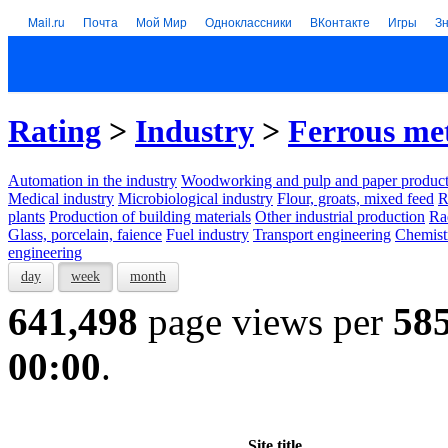
Mail.ru
Почта
Мой Мир
Одноклассники
ВКонтакте
Игры
З
Rating
>
Industry
>
Ferrous me
Automation in the industry
Woodworking and pulp and paper product
Medical industry
Microbiological industry
Flour, groats, mixed feed
R
plants
Production of building materials
Other industrial production
Ra
Glass, porcelain, faience
Fuel industry
Transport engineering
Chemist
engineering
day
week
month
641,498
page views per
58
00:00
.
Site title