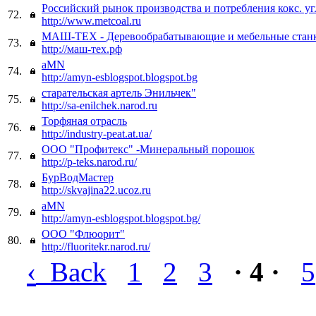
Российский рынок производства и потребления кокс. уг
72.
http://www.metcoal.ru
МАШ-ТЕХ - Деревообрабатывающие и мебельные станк
73.
http://маш-тех.рф
aMN
74.
http://amyn-esblogspot.blogspot.bg
старательская артель Энильчек"
75.
http://sa-enilchek.narod.ru
Торфяная отрасль
76.
http://industry-peat.at.ua/
ООО "Профитекс" -Минеральный порошок
77.
http://p-teks.narod.ru/
БурВодМастер
78.
http://skvajina22.ucoz.ru
aMN
79.
http://amyn-esblogspot.blogspot.bg/
ООО "Флюорит"
80.
http://fluoritekr.narod.ru/
‹
Back
1
2
3
· 4 ·
5