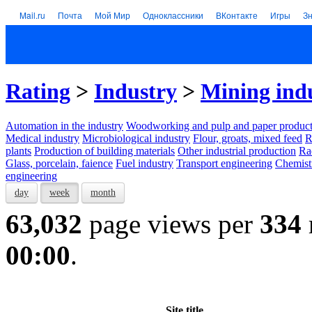
Mail.ru
Почта
Мой Мир
Одноклассники
ВКонтакте
Игры
З
Rating
>
Industry
>
Mining ind
Automation in the industry
Woodworking and pulp and paper product
Medical industry
Microbiological industry
Flour, groats, mixed feed
R
plants
Production of building materials
Other industrial production
Ra
Glass, porcelain, faience
Fuel industry
Transport engineering
Chemist
engineering
day
week
month
63,032
page views per
334
00:00
.
Site title