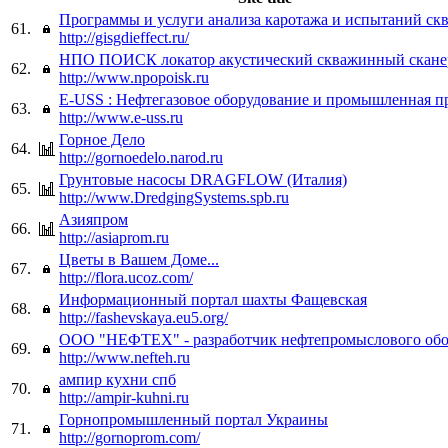
Программы и услуги анализа каротажа и испытаний ск
61.
http://gisgdieffect.ru/
НПО ПОИСК локатор акустический скважинный скане
62.
http://www.npopoisk.ru
E-USS : Нефтегазовое оборудование и промышленная п
63.
http://www.e-uss.ru
Горное Дело
64.
http://gornoedelo.narod.ru
Грунтовые насосы DRAGFLOW (Италия)
65.
http://www.DredgingSystems.spb.ru
Азияпром
66.
http://asiaprom.ru
Цветы в Вашем Доме...
67.
http://flora.ucoz.com/
Информационный портал шахты Фащевская
68.
http://fashevskaya.eu5.org/
ООО "НЕФТЕХ" - разработчик нефтепромыслового обо
69.
http://www.nefteh.ru
ампир кухни спб
70.
http://ampir-kuhni.ru
Горнопромышленный портал Украины
71.
http://gornoprom.com/