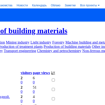
накомства
Новости
Календарь
Облако
Заметки
Все проекты
of building materials
ion
Mining industry
Light industry
Forestry
Machine building and met
roduction of treatment plants
Production of building materials
Other in
ry
Transport engineering
Chemistry and petrochemistry
Non-ferrous me
visitors
page views
2
6
0
0
2
51
0
0
идной.
2
4
0
0