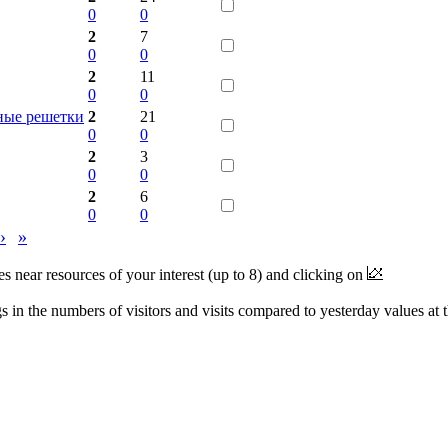
0
0
2
7
0
0
2
11
0
0
ные решетки
2
21
0
0
2
3
0
0
2
6
0
0
›
»
near resources of your interest (up to 8) and clicking on
 in the numbers of visitors and visits compared to yesterday values at 