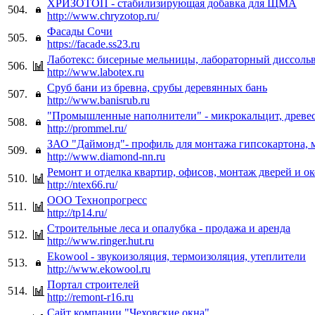
ХРИЗОТОП - стабилизирующая добавка для ЩМА
504.
http://www.chryzotop.ru/
Фасады Сочи
505.
https://facade.ss23.ru
Лаботекс: бисерные мельницы, лабораторный диссоль
506.
http://www.labotex.ru
Сруб бани из бревна, срубы деревянных бань
507.
http://www.banisrub.ru
"Промышленные наполнители" - микрокальцит, древес
508.
http://prommel.ru/
ЗАО "Даймонд"- профиль для монтажа гипсокартона, 
509.
http://www.diamond-nn.ru
Ремонт и отделка квартир, офисов, монтаж дверей и 
510.
http://ntex66.ru/
ООО Технопрогресс
511.
http://tp14.ru/
Строительные леса и опалубка - продажа и аренда
512.
http://www.ringer.hut.ru
Ekowool - звукоизоляция, термоизоляция, утеплители
513.
http://www.ekowool.ru
Портал строителей
514.
http://remont-r16.ru
Сайт компании "Чеховские окна"