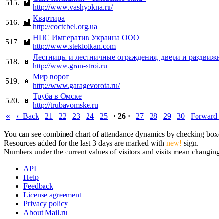
515.
http://www.vashyokna.ru/
Квартира
516.
http://coctebel.org.ua
НПС Императив Украина ООО
517.
http://www.steklotkan.com
Лестницы и лестничные ограждения, двери и раздвиж
518.
http://www.gran-stroi.ru
Мир ворот
519.
http://www.garagevorota.ru/
Труба в Омске
520.
http://trubavomske.ru
«
‹
Back
21
22
23
24
25
· 26 ·
27
28
29
30
Forward
You can see combined chart of attendance dynamics by checking boxes 
Resources added for the last 3 days are marked with
new!
sign.
Numbers under the current values of visitors and visits mean changings
API
Help
Feedback
License agreement
Privacy policy
About Mail.ru