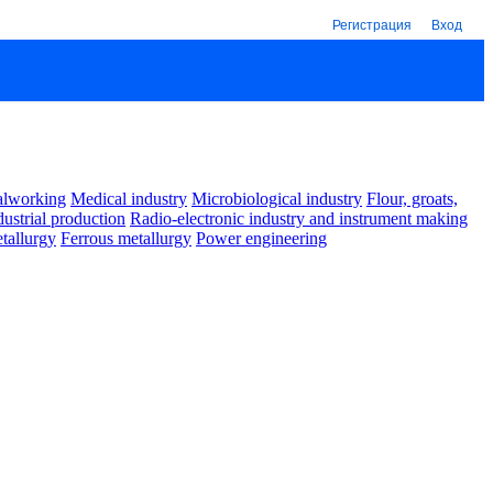
Регистрация
Вход
alworking
Medical industry
Microbiological industry
Flour, groats,
dustrial production
Radio-electronic industry and instrument making
tallurgy
Ferrous metallurgy
Power engineering