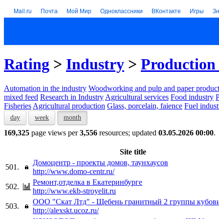
Mail.ru
Почта
Мой Мир
Одноклассники
ВКонтакте
Игры
З
Rating
>
Industry
>
Production 
Automation in the industry
Woodworking and pulp and paper product
mixed feed
Research in Industry
Agricultural services
Food industry
P
Fisheries
Agricultural production
Glass, porcelain, faience
Fuel indust
day
week
month
169,325
page views per
3,556
resources; updated
03.05.2026 00:00
.
Site title
Домоцентр - проекты домов, таунхаусов
501.
http://www.domo-centr.ru/
Ремонт,отделка в Екатеринбурге
502.
http://www.ekb-stroyelit.ru
ООО "Скат Лтд" - Щебень гранитный 2 группы кубов
503.
http://alexskt.ucoz.ru/