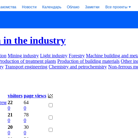
накомства
Новости
Календарь
Облако
Заметки
Все проекты
in the industry
ion
Mining industry
Light industry
Forestry
Machine building and met
roduction of treatment plants
Production of building materials
Other in
ry
Transport engineering
Chemistry and petrochemistry
Non-ferrous me
visitors
page views
тем
22
64
0
0
21
78
0
0
20
30
0
0