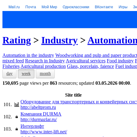
Mail.ru
Почта
Мой Мир
Одноклассники
ВКонтакте
Игры
З
Rating
>
Industry
>
Automation 
Automation in the industry
Woodworking and pulp and paper product
mixed feed
Research in Industry
Agricultural services
Food industry
P
Fisheries
Agricultural production
Glass, porcelain, faience
Fuel indust
day
week
month
150,695
page views per
863
resources; updated
03.05.2026 00:00
.
Site title
Оборудование для транспортерных и конвейерных сис
101.
http://abeltprom.ru
Компания DURMA
102.
http://durmazlar.ru/
Интерлифт
103.
http://www.inter-lift.net/