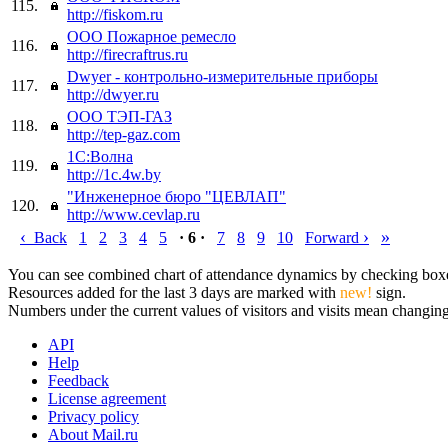
115.
http://fiskom.ru
ООО Пожарное ремесло
116.
http://firecraftrus.ru
Dwyer - контрольно-измерительные приборы
117.
http://dwyer.ru
ООО ТЭП-ГАЗ
118.
http://tep-gaz.com
1С:Волна
119.
http://1c.4w.by
"Инженерное бюро "ЦЕВЛАП"
120.
http://www.cevlap.ru
‹
›
»
Back
1
2
3
4
5
· 6 ·
7
8
9
10
Forward
You can see combined chart of attendance dynamics by checking boxes 
Resources added for the last 3 days are marked with
new!
sign.
Numbers under the current values of visitors and visits mean changings
API
Help
Feedback
License agreement
Privacy policy
About Mail.ru