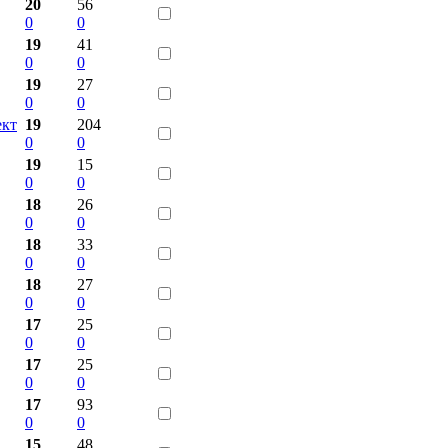
20
56
0
0
19
41
0
0
19
27
0
0
ект
19
204
0
0
19
15
0
0
18
26
0
0
18
33
0
0
18
27
0
0
17
25
0
0
17
25
0
0
17
93
0
0
15
48