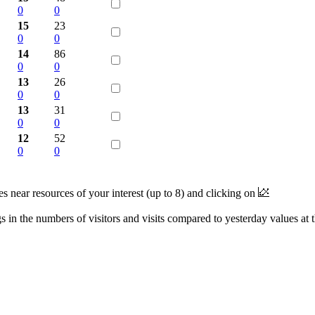
0
0
15
23
0
0
14
86
0
0
13
26
0
0
13
31
0
0
12
52
0
0
near resources of your interest (up to 8) and clicking on
 in the numbers of visitors and visits compared to yesterday values at 