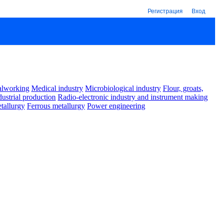
Регистрация
Вход
alworking
Medical industry
Microbiological industry
Flour, groats,
dustrial production
Radio-electronic industry and instrument making
tallurgy
Ferrous metallurgy
Power engineering