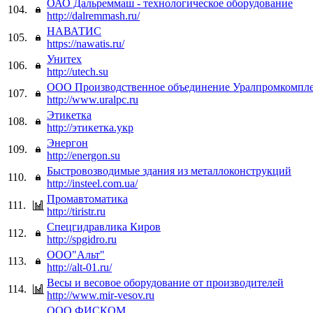
ОАО Дальреммаш - технологическое оборудование
104.
http://dalremmash.ru/
НАВАТИС
105.
https://nawatis.ru/
Унитех
106.
http://utech.su
ООО Производственное объединение Уралпромкомпл
107.
http://www.uralpc.ru
Этикетка
108.
http://этикетка.укр
Энергон
109.
http://energon.su
Быстровозводимые здания из металлоконструкций
110.
http://insteel.com.ua/
Промавтоматика
111.
http://tiristr.ru
Спецгидравлика Киров
112.
http://spgidro.ru
ООО"Альт"
113.
http://alt-01.ru/
Весы и весовое оборудование от производителей
114.
http://www.mir-vesov.ru
ООО ФИСКОМ