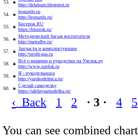
53.
http://delalsam.blogspot.ru
leonardo.ru
54.
http://leonardo.ru/
Бисерок.RU
55.
https://biserok.ru/
Методический багаж воспитателя
56.
http://metodbv.ru/
Запчасти и комплектующие
57.
http://profit-gas.ru
Всё о вязании и рукоделии на Узелок.ру
58.
http://www.uzelok.ru
Я - рукодельница
59.
http://yarukodelnica.ru/
Сделай самоделку
60.
https://sdelaysamodelku.ru/
‹
Back
1
2
· 3 ·
4
5
You can see combined chart