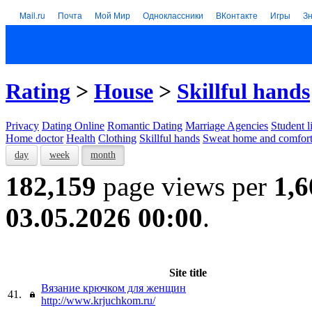
Mail.ru
Почта
Мой Мир
Одноклассники
ВКонтакте
Игры
З
Rating
>
House
>
Skillful hands
Privacy
Dating Online
Romantic Dating
Marriage Agencies
Student l
Home doctor
Health
Clothing
Skillful hands
Sweat home and comfor
day
week
month
182,159
page views per
1,6
03.05.2026 00:00
.
Site title
Вязание крючком для женщин
41.
http://www.krjuchkom.ru/