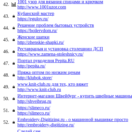
1001 узор для вязания спицами и крючком
42.
http://www.1001uzor.com
Кубанский мастер
43.
https://egulov.ru/
Решение проблем бытовых устройств
44.
https://boilervdom.ru/
Женские шапки
45.
http://zhenskie-shapki.ru/
Реставрацыя и установка столешниц ДСП
46.
https://www.zamena-stoleshnicy.ru/
Портал рукоделия Pepita.RU
47.
http://pepita.ru/
Пряжа оптом по низким ценам
48.
http://klubok.store/
www.knit-club.ru для тех, кто вяжет
49.
http://www.knit-club.ru
Интернет-магазин Швейбург - купить швейные машины
50.
http://shveibrug.ru
https://slimeco.ru/
51.
https://slimeco.ru/
Embroidery-Digitizing.ru - о машинной вышивке просто
52.
http://embroidery-digitizing.ru/
Сделай сам