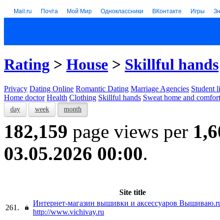
Mail.ru
Почта
Мой Мир
Одноклассники
ВКонтакте
Игры
З
Rating
>
House
>
Skillful hands
Privacy
Dating Online
Romantic Dating
Marriage Agencies
Student l
Home doctor
Health
Clothing
Skillful hands
Sweat home and comfor
day
week
month
182,159
page views per
1,6
03.05.2026 00:00
.
Site title
Интернет-магазин вышивки и аксессуаров Вышиваю.r
261.
http://www.vichivay.ru