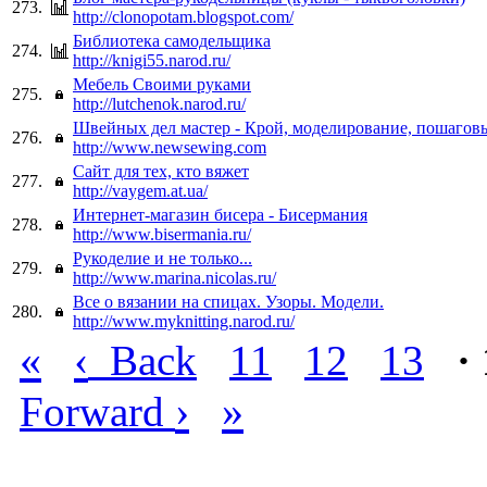
273.
http://clonopotam.blogspot.com/
Библиотека самодельщика
274.
http://knigi55.narod.ru/
Мебель Своими руками
275.
http://lutchenok.narod.ru/
Швейных дел мастер - Крой, моделирование, пошагов
276.
http://www.newsewing.com
Сайт для тех, кто вяжет
277.
http://vaygem.at.ua/
Интернет-магазин бисера - Бисермания
278.
http://www.bisermania.ru/
Рукоделие и не только...
279.
http://www.marina.nicolas.ru/
Все о вязании на спицах. Узоры. Модели.
280.
http://www.myknitting.narod.ru/
«
‹
Back
11
12
13
·
›
»
Forward