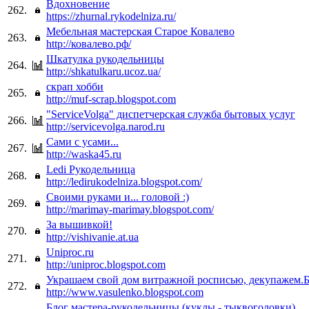
Вдохновение
262.
https://zhurnal.rykodelniza.ru/
Мебельная мастерская Старое Ковалево
263.
http://ковалево.рф/
Шкатулка рукодельницы
264.
http://shkatulkaru.ucoz.ua/
скрап хобби
265.
http://muf-scrap.blogspot.com
"ServiceVolga" диспетчерская служба бытовых услуг
266.
http://servicevolga.narod.ru
Сами с усами...
267.
http://waska45.ru
Ledi Рукодельница
268.
http://ledirukodelniza.blogspot.com/
Своими руками и... головой :)
269.
http://marimay-marimay.blogspot.com/
За вышивкой!
270.
http://vishivanie.at.ua
Uniproc.ru
271.
http://uniproc.blogspot.com
Украшаем свой дом витражной росписью, декупажем.Б
272.
http://www.vasulenko.blogspot.com
Блог мастера-рукодельницы (куклы - тыквоголовки)