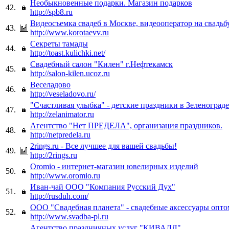
Необыкновенные подарки. Магазин подарков
42.
http://spb8.ru
Видеосъемка свадеб в Москве, видеооператор на свадьб
43.
http://www.korotaevv.ru
Секреты тамады
44.
http://toast.kulichki.net/
Свадебный салон "Килен" г.Нефтекамск
45.
http://salon-kilen.ucoz.ru
Веселадово
46.
http://veseladovo.ru/
"Счастливая улыбка" - детские праздники в Зеленограде
47.
http://zelanimator.ru
Агентство "Нет ПРЕДЕЛА", организация праздников.
48.
http://netpredela.ru
2rings.ru - Все лучшее для вашей свадьбы!
49.
http://2rings.ru
Oromio - интернет-магазин ювелирных изделий
50.
http://www.oromio.ru
Иван-чай ООО "Компания Русский Дух"
51.
http://rusduh.com/
ООО "Свадебная планета" - свадебные аксессуары опто
52.
http://www.svadba-pl.ru
Агентство праздничных услуг "КИВАЛЛ"