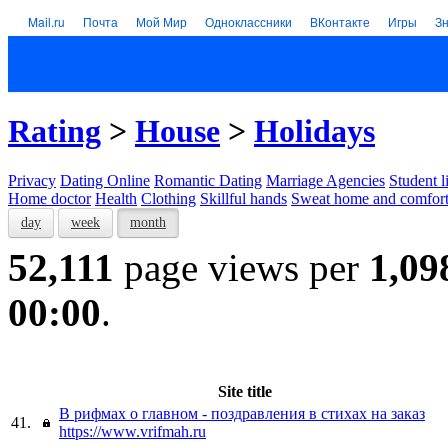
Mail.ru
Почта
Мой Мир
Одноклассники
ВКонтакте
Игры
З
Rating
>
House
>
Holidays
Privacy
Dating Online
Romantic Dating
Marriage Agencies
Student l
Home doctor
Health
Clothing
Skillful hands
Sweat home and comfor
day
week
month
52,111
page views per
1,09
00:00
.
Site title
В рифмах о главном - поздравления в стихах на заказ
41.
https://www.vrifmah.ru