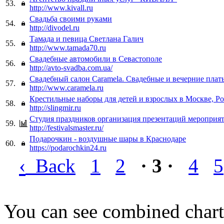
53.
http://www.kivall.ru
Свадьба своими руками
54.
http://divodel.ru
Тамада и певица Светлана Галич
55.
http://www.tamada70.ru
Свадебные автомобили в Севастополе
56.
http://avto-svadba.com.ua/
Свадебный салон Caramela. Свадебные и вечерние плать
57.
http://www.caramela.ru
Крестильные наборы для детей и взрослых в Москве, Р
58.
http://slingmir.ru
Cтудия праздников организация презентаций мероприя
59.
http://festivalsmaster.ru/
Подарочкин - воздушные шары в Краснодаре
60.
https://podarochkin24.ru
‹
Back
1
2
· 3 ·
4
5
You can see combined chart