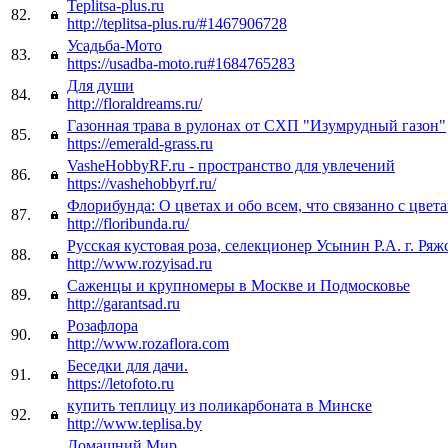
Teplitsa-plus.ru
82.
http://teplitsa-plus.ru/#1467906728
Усадьба-Мото
83.
https://usadba-moto.ru#1684765283
Для души
84.
http://floraldreams.ru/
Газонная трава в рулонах от СХП "Изумрудный газон"
85.
https://emerald-grass.ru
VasheHobbyRF.ru - пространство для увлечений
86.
https://vashehobbyrf.ru/
Флорибунда: О цветах и обо всем, что связанно с цвет
87.
http://floribunda.ru/
Русская кустовая роза, селекционер Усынин Р.А. г. Ряж
88.
http://www.rozyisad.ru
Саженцы и крупномеры в Москве и Подмосковье
89.
http://garantsad.ru
Розафлора
90.
http://www.rozaflora.com
Беседки для дачи.
91.
https://letofoto.ru
купить теплицу из поликарбоната в Минске
92.
http://www.teplisa.by
Домашний Мир