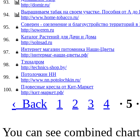
93.
http://domir.ru/
Выращиваем табак на своем участке. Пособия от А до 
94.
http://www.home-tobacco.ru/
Соверен - озеленение и благоустройство территорий в
95.
http://soweren.ru
Каталог Растений для Дачи и Дома
96.
http://solnsad.ru
Интернет магазин питомника Наши-Цветы
97.
http://интермаг-наши-цветы.рф/
Тэхнадром
98.
http://technics-shop.by/
Потолочкин НН
99.
http://www.nn.potolochkin.ru/
Пдовесные кресла от Кит-Маркет
100.
http://кит-маркет.рф/
‹
Back
1
2
3
4
· 5 ·
You can see combined chart