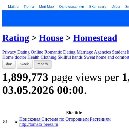
Mail.ru
Почта
Мой Мир
Одноклассники
ВКонтакте
Игры
З
Rating
>
House
>
Homestead
Privacy
Dating Online
Romantic Dating
Marriage Agencies
Student l
Home doctor
Health
Clothing
Skillful hands
Sweat home and comfor
day
week
month
1,899,773
page views per
1
03.05.2026 00:00
.
Site title
Поисковая Система по Огородным Растениям
81.
http://tomato-perez.ru