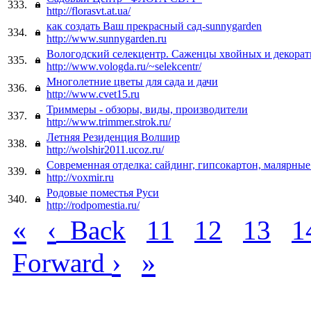
333.
http://florasvt.at.ua/
как создать Ваш прекрасный сад-sunnygarden
334.
http://www.sunnygarden.ru
Вологодский селекцентр. Саженцы хвойных и декора
335.
http://www.vologda.ru/~selekcentr/
Многолетние цветы для сада и дачи
336.
http://www.cvet15.ru
Триммеры - обзоры, виды, производители
337.
http://www.trimmer.strok.ru/
Летняя Резиденция Волшир
338.
http://wolshir2011.ucoz.ru/
Современная отделка: сайдинг, гипсокартон, малярны
339.
http://voxmir.ru
Родовые поместья Руси
340.
http://rodpomestia.ru/
«
‹
Back
11
12
13
1
›
»
Forward