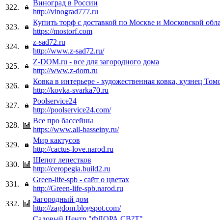
Виноград в России
322.
http://vinograd777.ru
Купить торф с доставкой по Москве и Московской обл
323.
https://mostorf.com
z-sad72.ru
324.
http://www.z-sad72.ru/
Z-DOM.ru - все для загородного дома
325.
http://www.z-dom.ru
Ковка в интерьере - художественная ковка, кузнец Томс
326.
http://kovka-svarka70.ru
Poolservice24
327.
http://poolservice24.com/
Все про бассейны
328.
https://www.all-basseiny.ru/
Мир кактусов
329.
http://cactus-love.narod.ru
Шепот лепестков
330.
http://ceropegia.build2.ru
Green-life-spb - сайт о цветах
331.
http://Green-life-spb.narod.ru
Загородный дом
332.
http://zagdom.blogspot.com/
Садовый Центр "ФЛОРА СВ?Т"