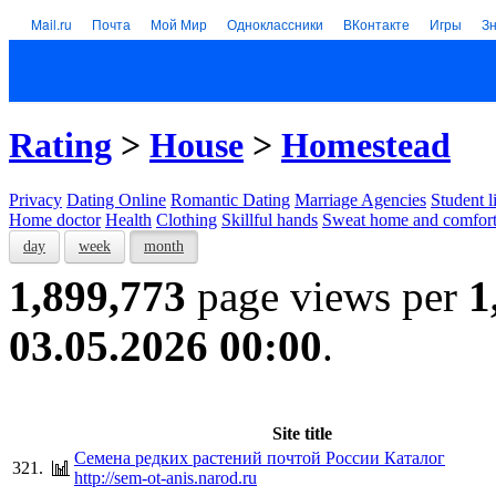
Mail.ru
Почта
Мой Мир
Одноклассники
ВКонтакте
Игры
З
Rating
>
House
>
Homestead
Privacy
Dating Online
Romantic Dating
Marriage Agencies
Student l
Home doctor
Health
Clothing
Skillful hands
Sweat home and comfor
day
week
month
1,899,773
page views per
1
03.05.2026 00:00
.
Site title
Семена редких растений почтой России Каталог
321.
http://sem-ot-anis.narod.ru