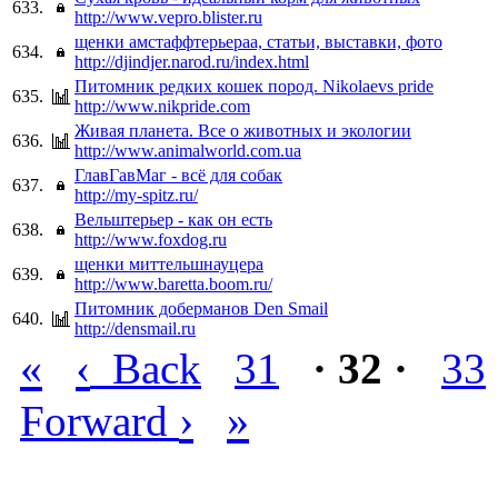
633.
http://www.vepro.blister.ru
щенки амстаффтерьераа, статьи, выставки, фото
634.
http://djindjer.narod.ru/index.html
Питомник редких кошек пород. Nikolaevs pride
635.
http://www.nikpride.com
Живая планета. Все о животных и экологии
636.
http://www.animalworld.com.ua
ГлавГавМаг - всё для собак
637.
http://my-spitz.ru/
Вельштерьер - как он есть
638.
http://www.foxdog.ru
щенки миттельшнауцера
639.
http://www.baretta.boom.ru/
Питомник доберманов Den Smail
640.
http://densmail.ru
«
‹
Back
31
· 32 ·
33
›
»
Forward