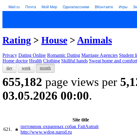
Mail.ru
Почта
Мой Мир
Одноклассники
ВКонтакте
Игры
З
Rating
>
House
>
Animals
Privacy
Dating Online
Romantic Dating
Marriage Agencies
Student l
Home doctor
Health
Clothing
Skillful hands
Sweat home and comfor
day
week
month
655,182
page views per
5,1
03.05.2026 00:00
.
Site title
питомник охранных собак FaitAutrait
621.
http://www.wdog.narod.ru