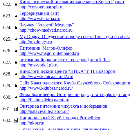
Кинологический питомник кане корсо Корсо Гранат
622.
http://corsogranat.spb.ru
Террариумный сайт
623.
http://www.terraria.ru/
Чау-чау "Золотой Медведь"
624.
http://chow-medved.narod.ru
My Doggy. О чудесной породе собак Ши Тцу и о собак
625.
http://mydoggy.ru
Питомник 'Магри-Олифер'
626.
http://www.magri-olifer.narod.ru
питомник йоркширских терьеров Дикий Лев
627.
http://my-york.1gb.ru
Кинологический Центр "НИКА" г. Н.Новгород
628.
http://www.kcnica.narod2.ru/
Сайт Краснодарского Клуба Служебного Собаководст
629.
http://www.kklubss.narod.ru/
Фила Бразилейро. История породы, статьи, фото, станд
630.
http://filabrazileiro.narod.ru
Онтарива питомник чихуахуа и доберманов
631.
http://natavivalife.narod.ru/
Национальный Клуб Породы Ротвейлер
632.
http://nkpr.ru/
Сухая кровь - идеальный корм для животных