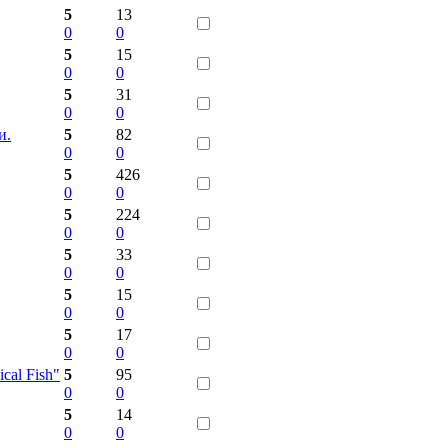
5
13
0
0
5
15
0
0
5
31
0
0
и.
5
82
0
0
5
426
0
0
5
224
0
0
5
33
0
0
5
15
0
0
5
17
0
0
cal Fish"
5
95
0
0
5
14
0
0