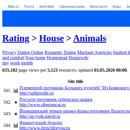
Mail.ru
Почта
Мой Мир
Одноклассники
ВКонтакте
Игры
З
Rating
>
House
>
Animals
Privacy
Dating Online
Romantic Dating
Marriage Agencies
Student l
and comfort
Your home
Homestead
Housewife
day
week
month
655,182
page views per
5,123
resources; updated
03.05.2026 00:00
.
Site title
Племенной питомник Больших пуделей "Из Боярского
341.
http://safipoodle.ru
Россити питомник сибирских кошек
342.
http://www.siberiancat.ru
Йоркширский терьер щенки йорка питомник Валентл
343.
http://az-york.narod.ru
Французский бульдог
344.
http://www.frenchforyou.ru