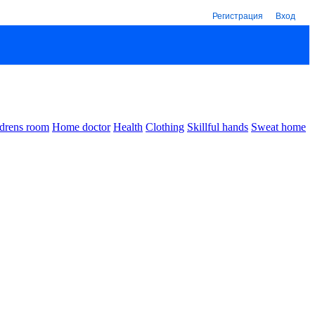
Регистрация
Вход
drens room
Home doctor
Health
Clothing
Skillful hands
Sweat home