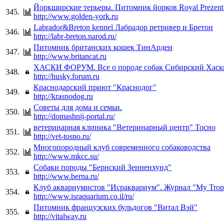
Йоркширские терьеры. Питомник йорков Royal Prezent
345.
http://www.golden-york.ru
Labrador&Breton kennel Лабрадор ретривер и Бретон
346.
http://labr-breton.narod.ru/
Питомник британских кошек ТинАрден
347.
http://www.britancat.ru
ХАСКИ ФОРУМ. Все о породе собак Сибирский Хаск
348.
http://husky.forum.ru
Краснодарский приют "Краснодог"
349.
http://krasnodog.ru
Советы для дома и семьи.
350.
http://domashnij-portal.ru/
ветеринарная клиника "Ветеринарный центр" Тосно
351.
http://vet-tosno.ru/
Многопородный клуб современного собаководства
352.
http://www.mkcc.su/
Собаки породы "Бернский Зенненхунд"
353.
http://www.berna.ru/
Клуб аквариумистов "Исраквариум". Журнал "My Tropi
354.
http://www.israquarium.co.il/ru/
Питомник французских бульдогов "Витал Вэй"
355.
http://vitalway.ru