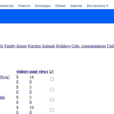
накомства
Новости
Календарь
Облако
Заметки
Все проекты
ife
Family leisure
Kitchen
Animals
Holidays
Gifts, congratulations
Chil
visitors
page views
 Рода"
5
14
0
0
5
5
0
0
айф
5
5
0
0
5
19
0
0