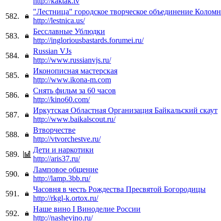
http://kaktak.tv
"Лестница" городское творческое объединение Колом
582.
http://lestnica.us/
Бесславные Ублюдки
583.
http://ingloriousbastards.forumei.ru/
Russian VJs
584.
http://www.russianvjs.ru/
Иконописная мастерская
585.
http://www.ikona-m.com
Снять фильм за 60 часов
586.
http://kino60.com/
Иркутская Областная Организация Байкальский скаут
587.
http://www.baikalscout.ru/
Втворчестве
588.
http://vtvorchestve.ru/
Дети и наркотики
589.
http://aris37.ru/
Ламповое общение
590.
http://lamp.3bb.ru/
Часовня в честь Рождества Пресвятой Богородицы
591.
http://rkgl-k.ortox.ru/
Наше вино I Виноделие России
592.
http://nashevino.ru/