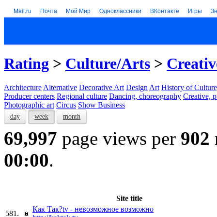
Mail.ru
Почта
Мой Мир
Одноклассники
ВКонтакте
Игры
З
Rating
>
Culture/Arts
>
Creativ
Architecture
Alternative
Decorative Art
Design
Art
History of Culture
Producer centers
Regional culture
Dancing, choreography
Creative, p
Photographic art
Circus
Show Business
day
week
month
69,997
page views per
902
00:00
.
Site title
Как Так?tv - невозможное возможно
581.