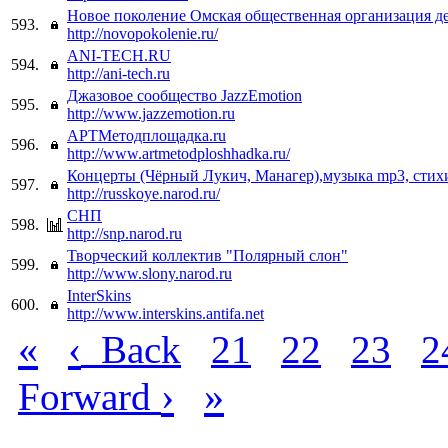
Новое поколение Омская общественная организация д
593.
http://novopokolenie.ru/
ANI-TECH.RU
594.
http://ani-tech.ru
Джазовое сообщество JazzEmotion
595.
http://www.jazzemotion.ru
АРТМетодплощадка.ru
596.
http://www.artmetodploshhadka.ru/
Концерты (Чёрный Лукич, Манагер),музыка mp3, стихи
597.
http://russkoye.narod.ru/
СНП
598.
http://snp.narod.ru
Творческий коллектив "Полярный слон"
599.
http://www.slony.narod.ru
InterSkins
600.
http://www.interskins.antifa.net
«
‹
Back
21
22
23
2
›
»
Forward