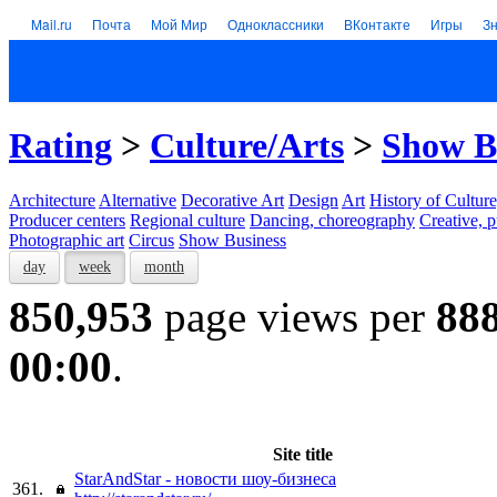
Mail.ru
Почта
Мой Мир
Одноклассники
ВКонтакте
Игры
З
Rating
>
Culture/Arts
>
Show B
Architecture
Alternative
Decorative Art
Design
Art
History of Culture
Producer centers
Regional culture
Dancing, choreography
Creative, p
Photographic art
Circus
Show Business
day
week
month
850,953
page views per
88
00:00
.
Site title
StarAndStar - новости шоу-бизнеса
361.