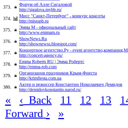
Форум об Алле Сигаловой
373.
http://sigalova.mybb.ru/
Мисс "Санкт-Петербург" - конкурс красоты
374.
http://missspb.ru
Эмма М - официальный сайт
375.
http://www.emmam.ru
ShowNews.Ru
376.
http://shownewss.blogspot.com/
Концертное агентство.Ру - event агентство,компания,
377.
http://concert-agency.ru/
Emma Roberts RU | Эмма Робертс
378.
http://emma-rob.com
Организация праздников Крым-Фиеста
379.
http://krimfiesta.com.ua
Актер и режиссер Константин Николаевич Демидов
380.
http://demidovkonstantin.narod.ru/
«
‹
Back
11
12
13
1
›
»
Forward