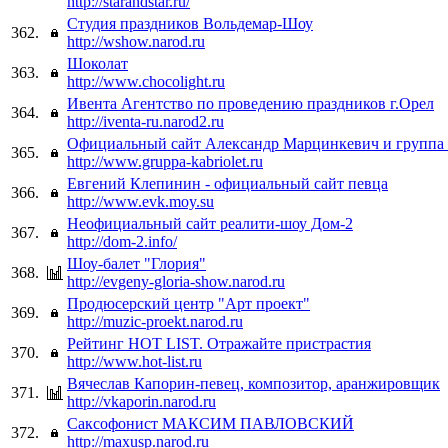
http://starandstar.ru/
Студия праздников Вольдемар-Шоу
362.
http://wshow.narod.ru
Шоколат
363.
http://www.chocolight.ru
Ивента Агентство по проведению праздников г.Орел
364.
http://iventa-ru.narod2.ru
Официальный сайт Александр Марцинкевич и группа 
365.
http://www.gruppa-kabriolet.ru
Евгений Клепинин - официальный сайт певца
366.
http://www.evk.moy.su
Неофициальный сайт реалити-шоу Дом-2
367.
http://dom-2.info/
Шоу-балет "Глория"
368.
http://evgeny-gloria-show.narod.ru
Продюсерский центр "Арт проект"
369.
http://muzic-proekt.narod.ru
Рейтинг HOT LIST. Отражайте пристрастия
370.
http://www.hot-list.ru
Вячеслав Капорин-певец, композитор, аранжировщик
371.
http://vkaporin.narod.ru
Саксофонист МАКСИМ ПАВЛОВСКИЙ
372.
http://maxusp.narod.ru