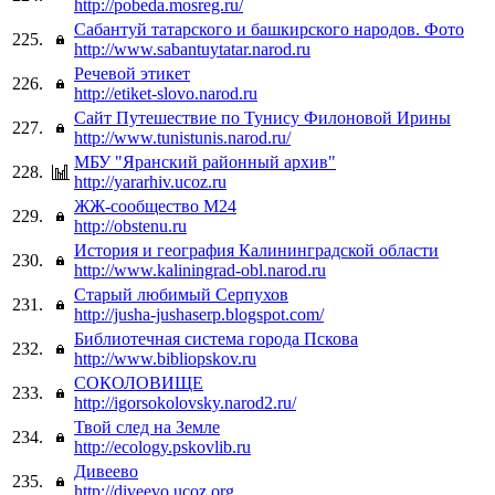
http://pobeda.mosreg.ru/
Сабантуй татарского и башкирского народов. Фото
225.
http://www.sabantuytatar.narod.ru
Речевой этикет
226.
http://etiket-slovo.narod.ru
Сайт Путешествие по Тунису Филоновой Ирины
227.
http://www.tunistunis.narod.ru/
МБУ "Яранский районный архив"
228.
http://yararhiv.ucoz.ru
ЖЖ-сообщество М24
229.
http://obstenu.ru
История и география Калининградской области
230.
http://www.kaliningrad-obl.narod.ru
Старый любимый Серпухов
231.
http://jusha-jushaserp.blogspot.com/
Библиотечная система города Пскова
232.
http://www.bibliopskov.ru
СОКОЛОВИЩЕ
233.
http://igorsokolovsky.narod2.ru/
Твой след на Земле
234.
http://ecology.pskovlib.ru
Дивеево
235.
http://diveevo.ucoz.org