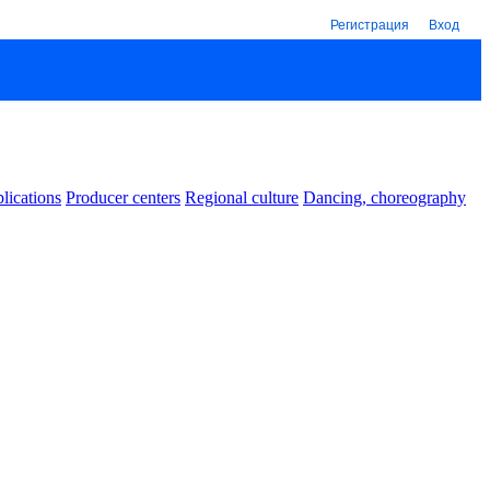
Регистрация
Вход
lications
Producer centers
Regional culture
Dancing, choreography