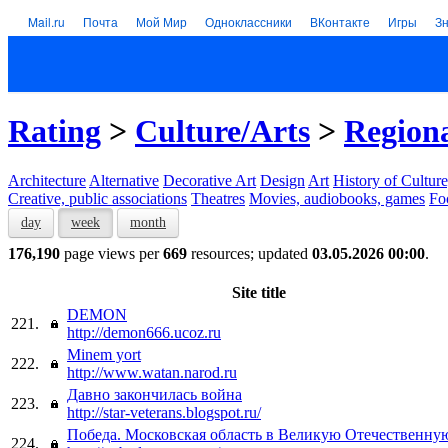
Mail.ru
Почта
Мой Мир
Одноклассники
ВКонтакте
Игры
З
Rating
>
Culture/Arts
>
Regiona
Architecture
Alternative
Decorative Art
Design
Art
History of Culture
Creative, public associations
Theatres
Movies, audiobooks, games
Fo
day
week
month
176,190
page views per
669
resources; updated
03.05.2026 00:00
.
Site title
DEMON
221.
http://demon666.ucoz.ru
Minem yort
222.
http://www.watan.narod.ru
Давно закончилась война
223.
http://star-veterans.blogspot.ru/
Победа. Московская область в Великую Отечественну
224.