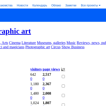
накомства
Новости
Календарь
Облако
Заметки
Все проекты
aphic art
, Arts
Cinema
Literature
Museums, galleries
Music
Reviews, news, pub
ci and magicians
Photographic art
Circus
Show Business
visitors
page views
642
2,517
0
0
1,180
2,367
0
0
1,480
2,008
0
0
1,024
1,807