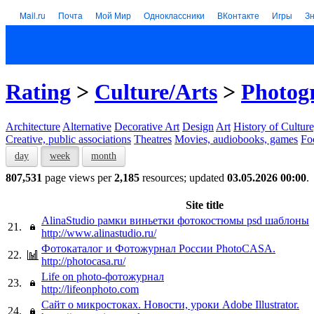
Mail.ru
Почта
Мой Мир
Одноклассники
ВКонтакте
Игры
З
Rating
>
Culture/Arts
>
Photogr
Architecture
Alternative
Decorative Art
Design
Art
History of Culture
Creative, public associations
Theatres
Movies, audiobooks, games
Fo
day
week
month
807,531
page views per
2,185
resources; updated
03.05.2026 00:00
.
Site title
AlinaStudio рамки виньетки фотокостюмы psd шаблоны
21.
http://www.alinastudio.ru/
Фотокаталог и Фотожурнал России PhotoCASA.
22.
http://photocasa.ru/
Life on photo-фотожурнал
23.
http://lifeonphoto.com
Сайт о микростоках. Новости, уроки Adobe Illustrator.
24.