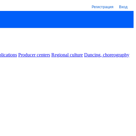
Регистрация
Вход
lications
Producer centers
Regional culture
Dancing, choreography