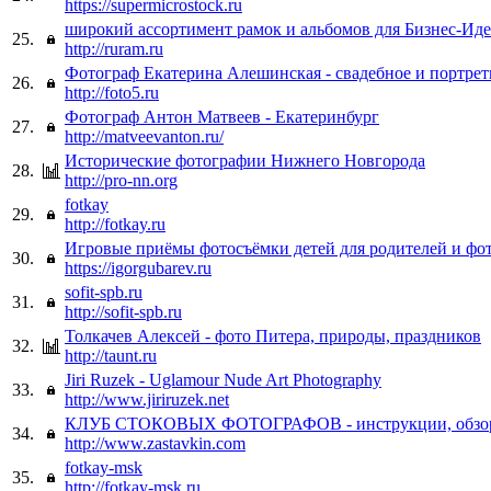
https://supermicrostock.ru
широкий ассортимент рамок и альбомов для Бизнес-Иде
25.
http://ruram.ru
Фотограф Екатерина Алешинская - свадебное и портрет
26.
http://foto5.ru
Фотограф Антон Матвеев - Екатеринбург
27.
http://matveevanton.ru/
Исторические фотографии Нижнего Новгорода
28.
http://pro-nn.org
fotkay
29.
http://fotkay.ru
Игровые приёмы фотосъёмки детей для родителей и фо
30.
https://igorgubarev.ru
sofit-spb.ru
31.
http://sofit-spb.ru
Толкачев Алексей - фото Питера, природы, праздников
32.
http://taunt.ru
Jiri Ruzek - Uglamour Nude Art Photography
33.
http://www.jiriruzek.net
КЛУБ СТОКОВЫХ ФОТОГРАФОВ - инструкции, обзор
34.
http://www.zastavkin.com
fotkay-msk
35.
http://fotkay-msk.ru