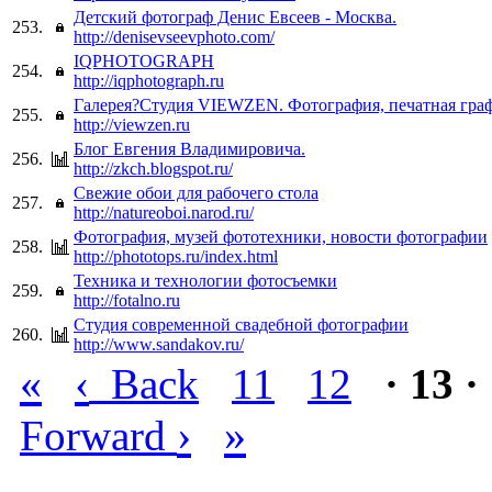
Детский фотограф Денис Евсеев - Москва.
253.
http://denisevseevphoto.com/
IQPHOTOGRAPH
254.
http://iqphotograph.ru
Галерея?Студия VIEWZEN. Фотография, печатная граф
255.
http://viewzen.ru
Блог Евгения Владимировича.
256.
http://zkch.blogspot.ru/
Свежие обои для рабочего стола
257.
http://natureoboi.narod.ru/
Фотография, музей фототехники, новости фотографии
258.
http://phototops.ru/index.html
Техника и технологии фотосъемки
259.
http://fotalno.ru
Студия современной свадебной фотографии
260.
http://www.sandakov.ru/
«
‹
Back
11
12
· 13 ·
›
»
Forward