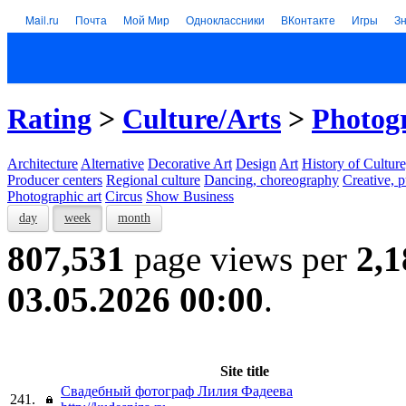
Mail.ru
Почта
Мой Мир
Одноклассники
ВКонтакте
Игры
З
Rating
>
Culture/Arts
>
Photogr
Architecture
Alternative
Decorative Art
Design
Art
History of Culture
Producer centers
Regional culture
Dancing, choreography
Creative, p
Photographic art
Circus
Show Business
day
week
month
807,531
page views per
2,1
03.05.2026 00:00
.
Site title
Свадебный фотограф Лилия Фадеева
241.