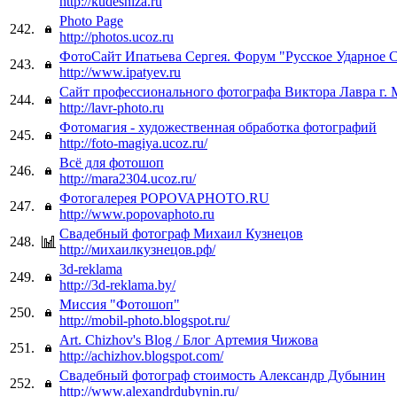
http://kudesniza.ru
Photo Page
242.
http://photos.ucoz.ru
ФотоСайт Ипатьева Сергея. Форум "Русское Ударное 
243.
http://www.ipatyev.ru
Сайт профессионального фотографа Виктора Лавра г. 
244.
http://lavr-photo.ru
Фотомагия - художественная обработка фотографий
245.
http://foto-magiya.ucoz.ru/
Всё для фотошоп
246.
http://mara2304.ucoz.ru/
Фотогалерея POPOVAPHOTO.RU
247.
http://www.popovaphoto.ru
Свадебный фотограф Михаил Кузнецов
248.
http://михаилкузнецов.рф/
3d-reklama
249.
http://3d-reklama.by/
Миссия "Фотошоп"
250.
http://mobil-photo.blogspot.ru/
Art. Chizhov's Blog / Блог Артемия Чижова
251.
http://achizhov.blogspot.com/
Свадебный фотограф стоимость Александр Дубынин
252.
http://www.alexandrdubynin.ru/