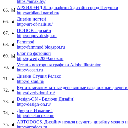
https://amax.by/
АРХИЛЭНД Ландшафтный дизайн город Петушки
65.
http://arhiland.narod.ru/
Дизайн ногтей
66.
http://art-of-nails.ru/
ПОПОВ - дизайн
67.
http://popov-design.ru
Farmmod
68.
http://farmmod.blogspot.ru
Блог по фотошоп
69.
http://qwerty2009.ucoz.ru
Vecart - векторная графика Adobe Illustrator
70.
http://vecart.ru
Дизайн Студия Релакс
71.
http://d-stud.ru/
Купить межкомнатные деревянные раздвижные двери и 
72.
http://dverivdom1.ru/
Design-ON - Включи Дизайн!
73.
http://design-on.ru/
Двери в Израиле !
74.
http://delet.ucoz.com
ARTODOCS. Дизайну нельзя научить, дизайну можно на
75.
http://artodocs.ru