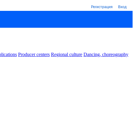
Регистрация
Вход
lications
Producer centers
Regional culture
Dancing, choreography