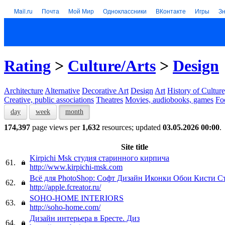
Mail.ru
Почта
Мой Мир
Одноклассники
ВКонтакте
Игры
З
Rating
>
Culture/Arts
>
Design
Architecture
Alternative
Decorative Art
Design
Art
History of Culture
Creative, public associations
Theatres
Movies, audiobooks, games
Fo
day
week
month
174,397
page views per
1,632
resources; updated
03.05.2026 00:00
.
Site title
Kirpichi Msk студия старинного кирпича
61.
http://www.kirpichi-msk.com
Всё для PhotoShop: Софт Дизайн Иконки Обои Кисти С
62.
http://apple.fcreator.ru/
SOHO-HOME INTERIORS
63.
http://soho-home.com/
Дизайн интерьера в Бресте. Диз
64.