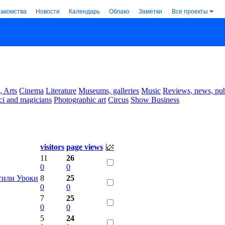
накомства
Новости
Календарь
Облако
Заметки
Все проекты
, Arts
Cinema
Literature
Museums, galleries
Music
Reviews, news, pub
ci and magicians
Photographic art
Circus
Show Business
visitors
page views
11
26
0
0
тили Уроки
8
25
0
0
7
25
0
0
5
24