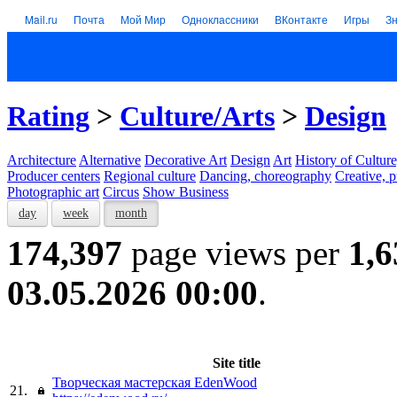
Mail.ru
Почта
Мой Мир
Одноклассники
ВКонтакте
Игры
З
Rating
>
Culture/Arts
>
Design
Architecture
Alternative
Decorative Art
Design
Art
History of Culture
Producer centers
Regional culture
Dancing, choreography
Creative, p
Photographic art
Circus
Show Business
day
week
month
174,397
page views per
1,6
03.05.2026 00:00
.
Site title
Творческая мастерская EdenWood
21.