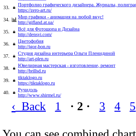
Портфолио графического дизайнера. Журналы, полигра
33.
https://zero-art.ru/
Мир графики - анимация на любой вкус!
34.
http://gifland.at.ua/
Всё для Фотошопа и Дизайна
35.
http://densvi.com/
Цветофобия
36.
http://igor-bon.ru
Студия дизайна интерьера Ольги Пленидиной
37.
http://art-plen.ru
Ювелирная мастерская - изготовление, ремонт
38.
http://brillsd.ru
tiktaklogo.ru
39.
https://tiktaklogo.ru
Ручидэль
40.
http://www.shirmel.ru/
‹
Back
1
· 2 ·
3
4
5
You can see combined chart