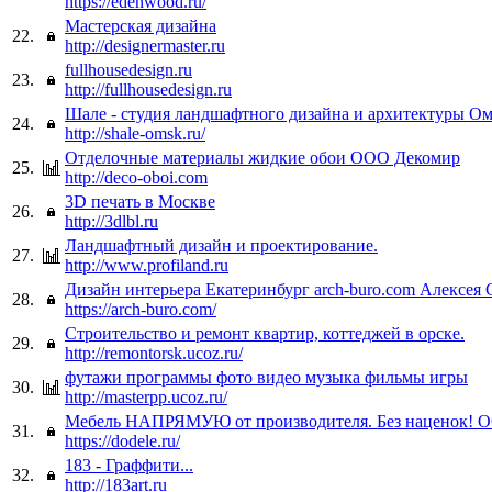
https://edenwood.ru/
Мастерская дизайна
22.
http://designermaster.ru
fullhousedesign.ru
23.
http://fullhousedesign.ru
Шале - студия ландшафтного дизайна и архитектуры О
24.
http://shale-omsk.ru/
Отделочные материалы жидкие обои ООО Декомир
25.
http://deco-oboi.com
3D печать в Москве
26.
http://3dlbl.ru
Ландшафтный дизайн и проектирование.
27.
http://www.profiland.ru
Дизайн интерьера Екатеринбург arch-buro.com Алексея 
28.
https://arch-buro.com/
Строительство и ремонт квартир, коттеджей в орске.
29.
http://remontorsk.ucoz.ru/
футажи программы фото видео музыка фильмы игры
30.
http://masterpp.ucoz.ru/
Мебель НАПРЯМУЮ от производителя. Без наценок! 
31.
https://dodele.ru/
183 - Граффити...
32.
http://183art.ru