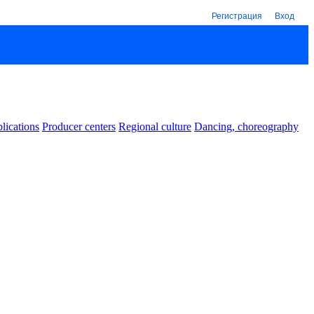
Регистрация
Вход
lications
Producer centers
Regional culture
Dancing, choreography