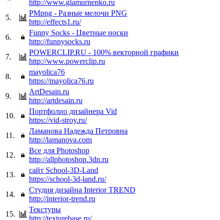
http://www.glamurnenko.ru
РМpng - Разные мелочи PNG
5.
http://effects1.ru/
Funny Socks - Цветные носки
6.
http://funnysocks.ru
POWERCLIP.RU - 100% векторной графики
7.
http://www.powerclip.ru
mayolica76
8.
https://mayolica76.ru
ArtDesain.ru
9.
http://artdesain.ru
Портфолио дизайнера Vid
10.
https://vid-stroy.ru/
Ламанова Надежда Петровна
11.
http://lamanova.com
Все для Photoshop
12.
http://allphotoshop.3dn.ru
сайт School-3D-Land
13.
https://school-3d-land.ru/
Студия дизайна Interior TREND
14.
http://interior-trend.ru
Текстуры
15.
http://texturebase.ru/