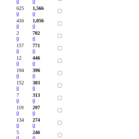
0
0
625
1,566
0
0
416
1,056
0
0
2
782
0
0
157
771
0
0
12
446
0
0
194
396
0
0
152
383
0
0
7
313
0
0
119
297
0
0
134
274
0
0
5
246
0
0