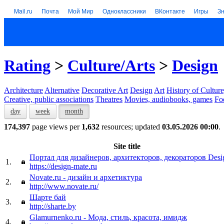
Mail.ru
Почта
Мой Мир
Одноклассники
ВКонтакте
Игры
З
Rating
>
Culture/Arts
>
Design
Architecture
Alternative
Decorative Art
Design
Art
History of Culture
Creative, public associations
Theatres
Movies, audiobooks, games
Fo
day
week
month
174,397
page views per
1,632
resources; updated
03.05.2026 00:00
.
Site title
Портал для дизайнеров, архитекторов, декораторов Desi
1.
https://design-mate.ru
Novate.ru - дизайн и архетиктура
2.
http://www.novate.ru/
Шарте бай
3.
http://sharte.by
Glamurnenko.ru - Мода, стиль, красота, имидж
4.