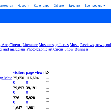
накомства
Новости
Календарь
Облако
Заметки
Все проекты
, Arts
Cinema
Literature
Museums, galleries
Music
Reviews, news, pub
ci and magicians
Photographic art
Circus
Show Business
visitors
page views
gn Mate
25,650
116,604
0
0
29,893
39,191
0
0
326
5,928
0
0
1,647
1,981