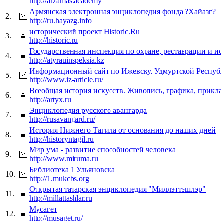
http://arzamas.academy
Армянская электронная энциклопедия фонда ?Хайазг?
2.
http://ru.hayazg.info
исторический проект Historic.Ru
3.
http://historic.ru
Государственная инспекция по охране, реставрации и и
4.
http://atyrauinspeksia.kz
Информационный сайт по Ижевску, Удмуртской Респуб
5.
http://www.iz-article.ru/
Всеобщая история искусств. Живопись, графика, прикл
6.
http://artyx.ru
Энциклопедия русского авангарда
7.
http://rusavangard.ru/
История Нижнего Тагила от основания до наших дней
8.
http://historyntagil.ru
Мир ума - развитие способностей человека
9.
http://www.miruma.ru
Библиотека 1 Ульяновска
10.
http://1.mukcbs.org
Открытая татарская энциклопедия "Миллэттэшлэр"
11.
http://millattashlar.ru
Мусагет
12.
http://musaget.ru/