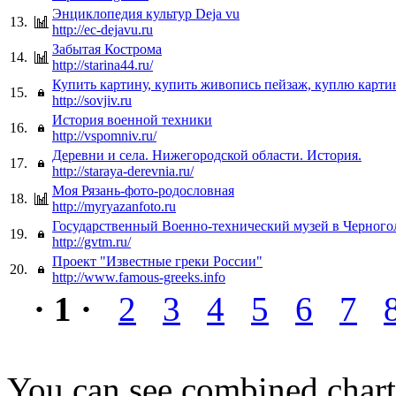
Энциклопедия культур Deja vu
13.
http://ec-dejavu.ru
Забытая Кострома
14.
http://starina44.ru/
Купить картину, купить живопись пейзаж, куплю карти
15.
http://sovjiv.ru
История военной техники
16.
http://vspomniv.ru/
Деревни и села. Нижегородской области. История.
17.
http://staraya-derevnia.ru/
Моя Рязань-фото-родословная
18.
http://myryazanfoto.ru
Государственный Военно-технический музей в Черного
19.
http://gvtm.ru/
Проект "Известные греки России"
20.
http://www.famous-greeks.info
· 1 ·
2
3
4
5
6
7
You can see combined chart