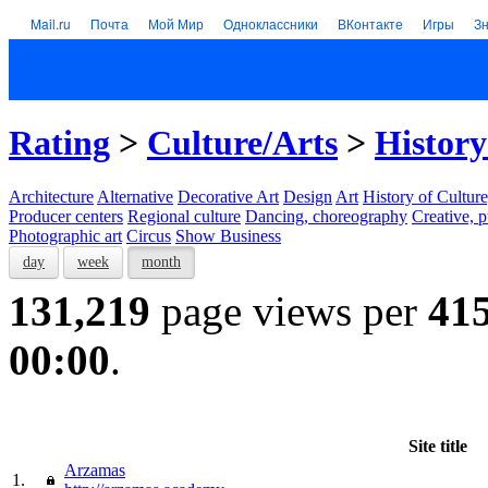
Mail.ru
Почта
Мой Мир
Одноклассники
ВКонтакте
Игры
З
Rating
>
Culture/Arts
>
History
Architecture
Alternative
Decorative Art
Design
Art
History of Culture
Producer centers
Regional culture
Dancing, choreography
Creative, p
Photographic art
Circus
Show Business
day
week
month
131,219
page views per
41
00:00
.
Site title
Arzamas
1.