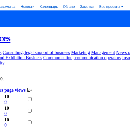
накомства
Новости
Календарь
Облако
Заметки
Все проекты
ces
s
Consulting, legal support of business
Marketing
Management
News of
nd Exhibition Business
Communication, communication operators
Ins
ity
00
.
rs
page views
10
0
10
0
10
0