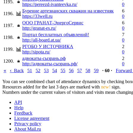
1195.
https://pereezd-ivanteevka.ru/
0
Бурение артезианских скважин на известняк
6
1196.
https://33well.ru
0
ООО ГРАНАТ-ЭнергоСервис
6
1197.
http://granat-es.ru/
0
Портал бесплатных объявлений!
7
1198.
http://all-board.at.ua/
0
РГОБО У ИСТОЧНИКА
2
1199.
http://sipota.ru/
0
адвокаты-сызрань.рф
2
1200.
http://адвокаты-сызрань.рф/
0
«
‹
Back
51
52
53
54
55
56
57
58
59
· 60 ·
Forward
You can see combined chart of attendance dynamics by checking boxes 
Resources added for the last 3 days are marked with
new!
sign.
Numbers under the current values of visitors and visits mean changings
API
Help
Feedback
License agreement
Privacy policy
About Mail.ru