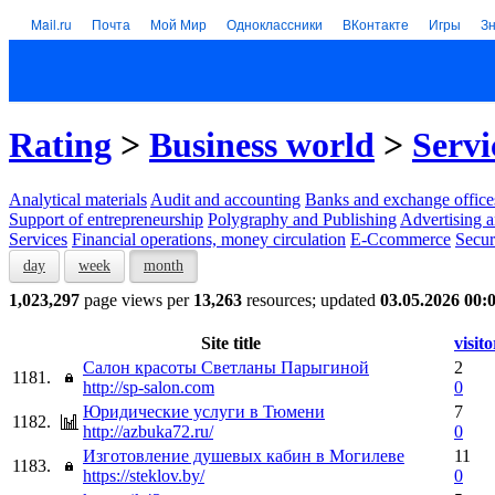
Mail.ru
Почта
Мой Мир
Одноклассники
ВКонтакте
Игры
З
Rating
>
Business world
>
Servi
Analytical materials
Audit and accounting
Banks and exchange office
Support of entrepreneurship
Polygraphy and Publishing
Advertising a
Services
Financial operations, money circulation
E-Ccommerce
Secur
day
week
month
1,023,297
page views per
13,263
resources; updated
03.05.2026 00:
Site title
visito
Салон красоты Светланы Парыгиной
2
1181.
http://sp-salon.com
0
Юридические услуги в Тюмени
7
1182.
http://azbuka72.ru/
0
Изготовление душевых кабин в Могилеве
11
1183.
https://steklov.by/
0