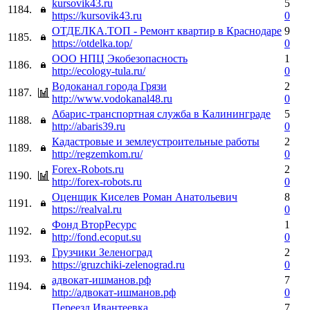
kursovik43.ru
5
1184.
https://kursovik43.ru
0
ОТДЕЛКА.ТОП - Ремонт квартир в Краснодаре
9
1185.
https://otdelka.top/
0
ООО НПЦ Экобезопасность
1
1186.
http://ecology-tula.ru/
0
Водоканал города Грязи
2
1187.
http://www.vodokanal48.ru
0
Абарис-транспортная служба в Калининграде
5
1188.
http://abaris39.ru
0
Кадастровые и землеустроительные работы
2
1189.
http://regzemkom.ru/
0
Forex-Robots.ru
2
1190.
http://forex-robots.ru
0
Оценщик Киселев Роман Анатольевич
8
1191.
https://realval.ru
0
Фонд ВторРесурс
1
1192.
http://fond.ecoput.su
0
Грузчики Зеленоград
2
1193.
https://gruzchiki-zelenograd.ru
0
адвокат-ишманов.рф
7
1194.
http://адвокат-ишманов.рф
0
Переезд Ивантеевка
7