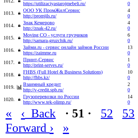
1012.
https://utilizaciyastarojmebeli.ru/
0
ООО УК ПромЖилСервис
4
1013.
http://promjils.ru/
0
Знак Кемерово
4
1014.
http://znak-42.ru/
0
Moving CO - услуги грузчиков
6
1015.
http://samara-gruzchik.ru/
0
Займи.ru - сервис онлайн займов России
13
1016.
https://zaimme.ru
0
Принт-Сервис
1
1017.
http://print-serves.ru/
0
FHBS (Full Hotel & Business Solutions)
10
1018.
http://fhbs.kz/
0
Взаимный кредит
2
1019.
http://v-credit.spb.ru/
0
Грузоперевозки по России
14
1020.
http://www.tek-olimp.ru/
0
«
‹
Back
· 51 ·
52
53
›
»
Forward