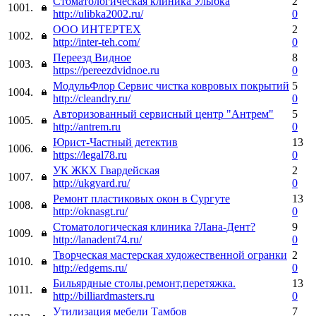
Стоматологическая клиника Улыбка
2
1001.
http://ulibka2002.ru/
0
ООО ИНТЕРТЕХ
2
1002.
http://inter-teh.com/
0
Переезд Видное
8
1003.
https://pereezdvidnoe.ru
0
МодульФлор Сервис чистка ковровых покрытий
5
1004.
http://cleandry.ru/
0
Авторизованный сервисный центр "Антрем"
5
1005.
http://antrem.ru
0
Юрист-Частный детектив
13
1006.
https://legal78.ru
0
УК ЖКХ Гвардейская
2
1007.
http://ukgvard.ru/
0
Ремонт пластиковых окон в Сургуте
13
1008.
http://oknasgt.ru/
0
Стоматологическая клиника ?Лана-Дент?
9
1009.
http://lanadent74.ru/
0
Творческая мастерская художественной огранки
2
1010.
http://edgems.ru/
0
Бильярдные столы,ремонт,перетяжка.
13
1011.
http://billiardmasters.ru
0
Утилизация мебели Тамбов
7