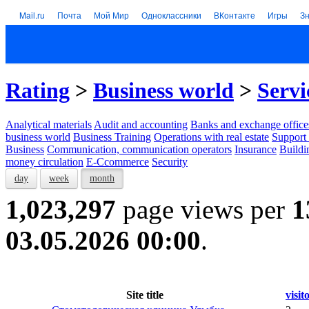
Mail.ru
Почта
Мой Мир
Одноклассники
ВКонтакте
Игры
З
Rating
>
Business world
>
Servi
Analytical materials
Audit and accounting
Banks and exchange office
business world
Business Training
Operations with real estate
Support 
Business
Communication, communication operators
Insurance
Buildi
money circulation
E-Ccommerce
Security
day
week
month
1,023,297
page views per
1
03.05.2026 00:00
.
Site title
visit