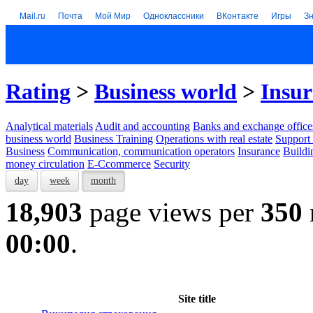
Mail.ru
Почта
Мой Мир
Одноклассники
ВКонтакте
Игры
З
Rating
>
Business world
>
Insu
Analytical materials
Audit and accounting
Banks and exchange office
business world
Business Training
Operations with real estate
Support 
Business
Communication, communication operators
Insurance
Buildi
money circulation
E-Ccommerce
Security
day
week
month
18,903
page views per
350
00:00
.
Site title