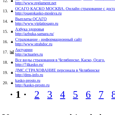
12.
http://www.reglament.net
ОСАГО КАСКО МОСКВА. Онлайн страхование с достав
13.
http://osagokasko-moskva.ru
Выплаты ОСАГО
14.
http://www.viplatiosago.ru
Азбука здоровья
15.
http://azbuka-samara.ru/
Страхование - информационный сайт
16.
http://www.strahdoc.ru
Актуарии
17.
http://actuaries.ru
Все виды страхования в Челябинске. Каско, Осаго.
18.
http://74kasko.ru/
ДМС.СТРАХОВАНИЕ персонала в Челябинске
19.
http://dms-info.ru
kasko-prosto.ru
20.
http://kasko-prosto.ru
· 1 ·
2
3
4
5
6
7