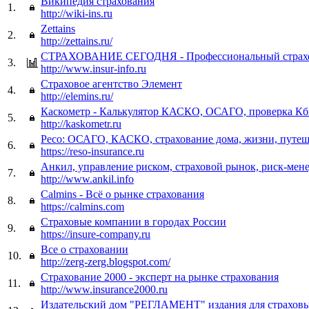
Википедия страхования
1.
http://wiki-ins.ru
Zettains
2.
http://zettains.ru/
СТРАХОВАНИЕ СЕГОДНЯ - Профессиональный страхо
3.
http://www.insur-info.ru
Страховое агентство Элемент
4.
http://elemins.ru/
Каскометр - Калькулятор КАСКО, ОСАГО, проверка К
5.
http://kaskometr.ru
Ресо: ОСАГО, КАСКО, страхование дома, жизни, путеш
6.
https://reso-insurance.ru
Анкил, управление риском, страховой рынок, риск-мен
7.
http://www.ankil.info
Calmins - Всё о рынке страхования
8.
https://calmins.com
Страховые компании в городах России
9.
https://insure-company.ru
Все о страховании
10.
http://zerg-zerg.blogspot.com/
Страхование 2000 - эксперт на рынке страхования
11.
http://www.insurance2000.ru
Издательский дом "РЕГЛАМЕНТ" издания для страхов