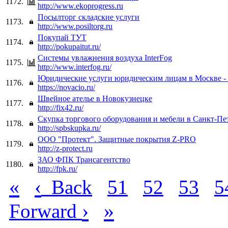
1172.
http://www.ekoprogress.ru
Посылторг складские услуги
1173.
http://www.posiltorg.ru
Покупай ТУТ
1174.
http://pokupaitut.ru/
Системы увлажнения воздуха InterFog
1175.
http://www.interfog.ru/
Юридические услуги юридическим лицам в Москве
1176.
https://novacio.ru/
Швейное ателье в Новокузнецке
1177.
http://fix42.ru/
Скупка торгового оборудования и мебели в Санкт-Пе
1178.
http://spbskupka.ru/
ООО "Протект". Защитные покрытия Z-PRO
1179.
http://z-protect.ru
ЗАО ФПК Трансагентство
1180.
http://fpk.ru/
«
‹
Back
51
52
53
5
›
»
Forward