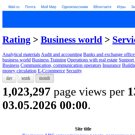
Mail.ru
Почта
Мой Мир
Одноклассники
ВКонтакте
Игры
З
Rating
>
Business world
>
Servi
Analytical materials
Audit and accounting
Banks and exchange office
business world
Business Training
Operations with real estate
Support 
Business
Communication, communication operators
Insurance
Buildi
money circulation
E-Ccommerce
Security
day
week
month
1,023,297
page views per
1
03.05.2026 00:00
.
Site title