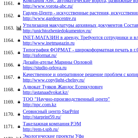
Компания АВС автоматические ворота, развижные во
1161.
http://www.vorota-abc.ru/
Гарден-Центр - искусственные растения, искусственн
1162.
http://www.gardencentre.ru
Утилизация макулатуры архивных документов Соста
1163.
http://unichtozheniedokumentov.ru/
INET-МАГАЗИН в аренду. Требуются сотрудники и в
1164.
http://www.inetmagazin.ru
Типография ФОРМАТ - широкоформатная печать в г.
1165.
http://raformat.ru/
Дизайн-ателье Марины Орловой
1166.
https://studio-orlova.ru
Качественное и оперативное решение проблем с копи
1167.
http://www.copylight-chelny.ru/
Адвокат Туяков Жандос Есенкулович
1168.
http://astanaadvokat.kz/
ТОО "Научно-производственный центр"
1169.
http://npc.com.kz
Сервисный центр StarPrint
1170.
http://starprint59.ru/
Такелажная компания РЭМ
1171.
http://rem-t.spb.ru/
Экологические проекты Уфа