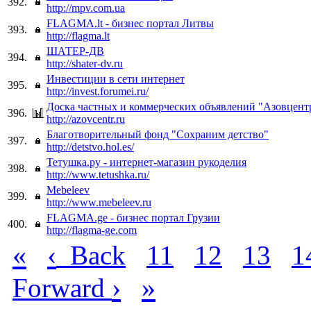
392.
http://mpv.com.ua
FLAGMA.lt - бизнес портал Литвы
393.
http://flagma.lt
ШАТЕР-ДВ
394.
http://shater-dv.ru
Инвестиции в сети интернет
395.
http://invest.forumei.ru/
Доска частных и коммерческих объявлений "Азовцент
396.
http://azovcentr.ru
Благотворительный фонд "Сохраним детство"
397.
http://detstvo.hol.es/
Тетушка.ру - интернет-магазин рукоделия
398.
http://www.tetushka.ru/
Mebeleev
399.
http://www.mebeleev.ru
FLAGMA.ge - бизнес портал Грузии
400.
http://flagma-ge.com
«
‹
Back
11
12
13
1
›
»
Forward