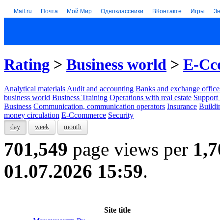
Mail.ru
Почта
Мой Мир
Одноклассники
ВКонтакте
Игры
З
Rating
>
Business world
>
E-Cc
Analytical materials
Audit and accounting
Banks and exchange office
business world
Business Training
Operations with real estate
Support 
Business
Communication, communication operators
Insurance
Buildi
money circulation
E-Ccommerce
Security
day
week
month
701,549
page views per
1,7
01.07.2026 15:59
.
Site title