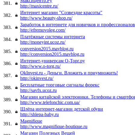
Максицентр.Ру
381.
http://maxicentre.ru/
Интернет магазин "Созвездие красоты"
382.
http://www.beauty-shop.ru/
Заработок в интернете для новичков и профессионалов
383.
http://efremovoleg.com/
Платёжные системы интернета
384.
http://moneyint.ucoz.ru/
conversion2015.mavblog.ru
385.
http://conversion2015.mavblog.ru
Интернет-универсам О-Торг.ру
386.
http://www.o-torg.ru/
OkInvest.ru - Деньги. Вложить и приумножить!
387.
http://okinvest.ru/
Бесплатные торговые сигналы форекс
388.
http://savfx.ucoz.ru
Магазин китайской электроники. Телефоны и смартфо
389.
http://www.telefonchic.com.ua/
Шлёпа интернет-магазин детской обуви
390.
http://shlepa-baby.ru
Magnifique
391.
http://www.magnifique-boutique.ru
Магазин Полезных Вещей