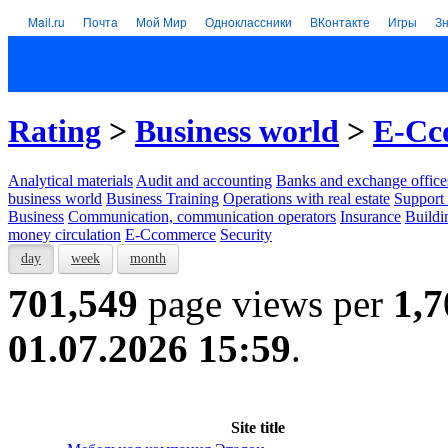
Mail.ru
Почта
Мой Мир
Одноклассники
ВКонтакте
Игры
З
Rating
>
Business world
>
E-Cc
Analytical materials
Audit and accounting
Banks and exchange office
business world
Business Training
Operations with real estate
Support 
Business
Communication, communication operators
Insurance
Buildi
money circulation
E-Ccommerce
Security
day
week
month
701,549
page views per
1,7
01.07.2026 15:59
.
Site title