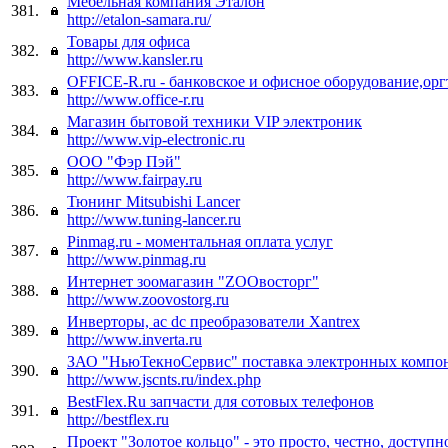
Мебельная компания Эталон
381.
http://etalon-samara.ru/
Товары для офиса
382.
http://www.kansler.ru
OFFICE-R.ru - банковское и офисное оборудование,ор
383.
http://www.office-r.ru
Магазин бытовой техники VIP электроник
384.
http://www.vip-electronic.ru
ООО "Фэр Пэй"
385.
http://www.fairpay.ru
Тюнинг Mitsubishi Lancer
386.
http://www.tuning-lancer.ru
Pinmag.ru - моментальная оплата услуг
387.
http://www.pinmag.ru
Интернет зоомагазин "ZOOвосторг"
388.
http://www.zoovostorg.ru
Инверторы, ac dc преобразователи Xantrex
389.
http://www.inverta.ru
ЗАО "НьюТекноСервис" поставка электронных компо
390.
http://www.jscnts.ru/index.php
BestFlex.Ru запчасти для сотовых телефонов
391.
http://bestflex.ru
Проект "Золотое кольцо" - это просто, честно, доступ