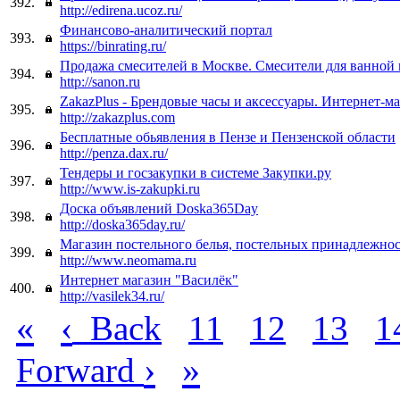
392.
http://edirena.ucoz.ru/
Финансово-аналитический портал
393.
https://binrating.ru/
Продажа смесителей в Москве. Смесители для ванной 
394.
http://sanon.ru
ZakazPlus - Брендовые часы и аксессуары. Интернет-м
395.
http://zakazplus.com
Бесплатные обьявления в Пензе и Пензенской области
396.
http://penza.dax.ru/
Тендеры и госзакупки в системе Закупки.ру
397.
http://www.is-zakupki.ru
Доска объявлений Doska365Day
398.
http://doska365day.ru/
Магазин постельного белья, постельных принадлежно
399.
http://www.neomama.ru
Интернет магазин "Василёк"
400.
http://vasilek34.ru/
«
‹
Back
11
12
13
1
›
»
Forward