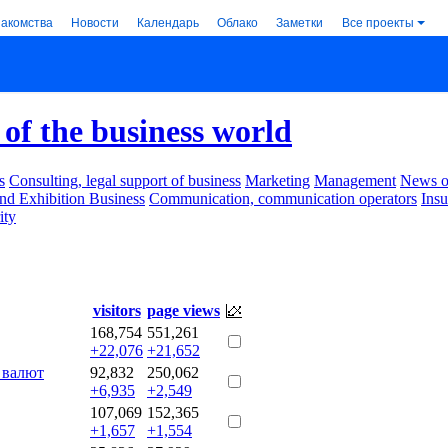
накомства
Новости
Календарь
Облако
Заметки
Все проекты
of the business world
s
Consulting, legal support of business
Marketing
Management
News of
nd Exhibition Business
Communication, communication operators
Ins
ity
visitors
page views
168,754
551,261
+22,076
+21,652
 валют
92,832
250,062
+6,935
+2,549
107,069
152,365
+1,657
+1,554