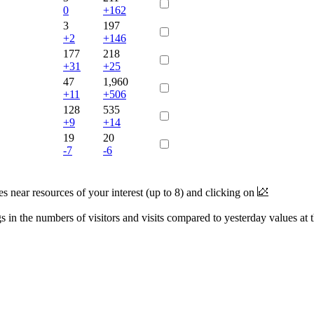
0
+162
3
197
+2
+146
177
218
+31
+25
47
1,960
+11
+506
128
535
+9
+14
19
20
-7
-6
near resources of your interest (up to 8) and clicking on
 in the numbers of visitors and visits compared to yesterday values at 