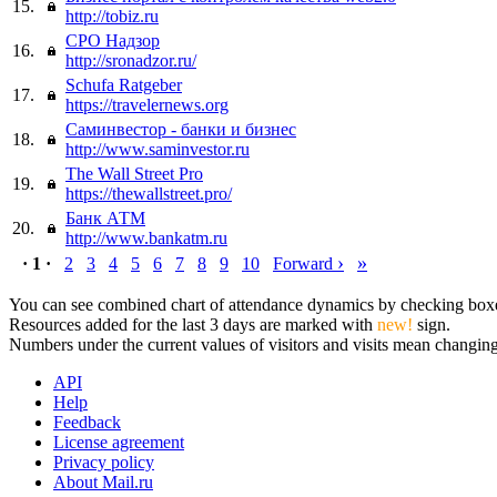
15.
http://tobiz.ru
СРО Надзор
16.
http://sronadzor.ru/
Schufa Ratgeber
17.
https://travelernews.org
Саминвестор - банки и бизнес
18.
http://www.saminvestor.ru
The Wall Street Pro
19.
https://thewallstreet.pro/
Банк АТМ
20.
http://www.bankatm.ru
›
»
· 1 ·
2
3
4
5
6
7
8
9
10
Forward
You can see combined chart of attendance dynamics by checking boxes 
Resources added for the last 3 days are marked with
new!
sign.
Numbers under the current values of visitors and visits mean changings
API
Help
Feedback
License agreement
Privacy policy
About Mail.ru