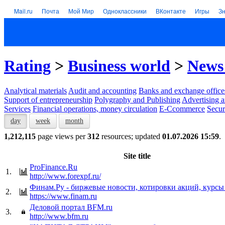
Mail.ru
Почта
Мой Мир
Одноклассники
ВКонтакте
Игры
З
Rating
>
Business world
>
News 
Analytical materials
Audit and accounting
Banks and exchange office
Support of entrepreneurship
Polygraphy and Publishing
Advertising a
Services
Financial operations, money circulation
E-Ccommerce
Secur
day
week
month
1,212,115
page views per
312
resources; updated
01.07.2026 15:59
.
Site title
ProFinance.Ru
1.
http://www.forexpf.ru/
Финам.Ру - биржевые новости, котировки акций, курсы
2.
https://www.finam.ru
Деловой портал BFM.ru
3.
http://www.bfm.ru