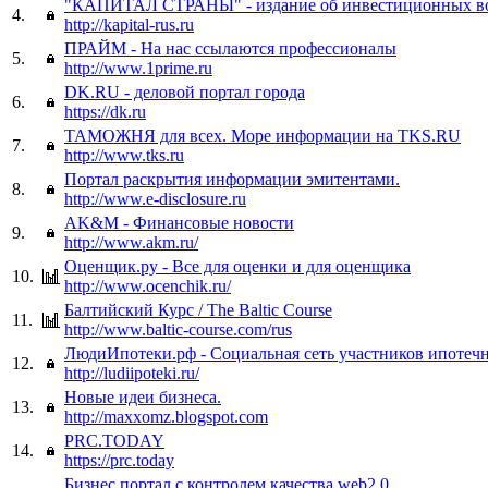
"КАПИТАЛ СТРАНЫ" - издание об инвестиционных в
4.
http://kapital-rus.ru
ПРАЙМ - На нас ссылаются профессионалы
5.
http://www.1prime.ru
DK.RU - деловой портал города
6.
https://dk.ru
ТАМОЖНЯ для всех. Море информации на TKS.RU
7.
http://www.tks.ru
Портал раскрытия информации эмитентами.
8.
http://www.e-disclosure.ru
AK&M - Финансовые новости
9.
http://www.akm.ru/
Оценщик.ру - Все для оценки и для оценщика
10.
http://www.ocenchik.ru/
Балтийский Курс / The Baltic Course
11.
http://www.baltic-course.com/rus
ЛюдиИпотеки.рф - Социальная сеть участников ипотеч
12.
http://ludiipoteki.ru/
Новые идеи бизнеса.
13.
http://maxxomz.blogspot.com
PRC.TODAY
14.
https://prc.today
Бизнес портал с контролем качества web2.0