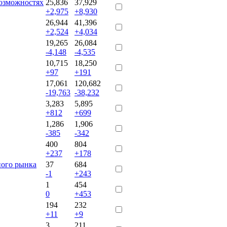
озможностях
25,836
37,929
+2,975
+8,930
26,944
41,396
+2,524
+4,034
19,265
26,084
-4,148
-4,535
10,715
18,250
+97
+191
17,061
120,682
-19,763
-38,232
3,283
5,895
+812
+699
1,286
1,906
-385
-342
400
804
+237
+178
ного рынка
37
684
-1
+243
1
454
0
+453
194
232
+11
+9
3
211