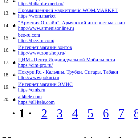
12.
https://biliard-expert.ru/
Промышленный маркетплейс WOM.MARKET
13.
https://wom.market
"Армения Онлайн". Армянский интернет магазин
14.
http://www.armeniaonline.ru
bee-ru.com
15.
https://bee-ru.com/
Интернет магазин зонтов
16.
http://www.zontshop.ru/
ЦИМ - Центр Индивидуальной Мобильности
17.
https://cim-pro.ru/
Покури.Ru - Кальяны, Трубки, Сигары, Табаки
18.
http://www.pokuri.ru
Интернет магазин ЭМИС
19.
https://emis.ru
all4tele.com
20.
https://all4tele.com
· 1 ·
2
3
4
5
6
7