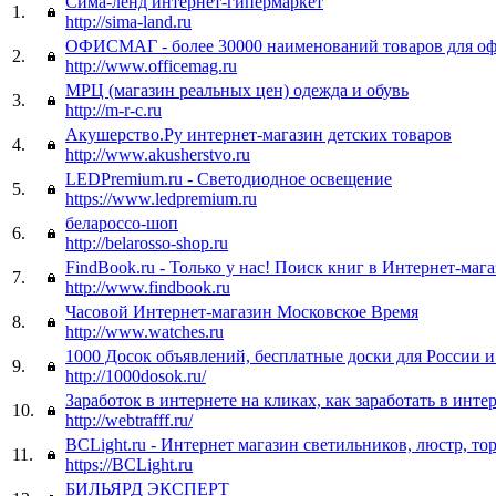
Сима-ленд интернет-гипермаркет
1.
http://sima-land.ru
ОФИСМАГ - более 30000 наименований товаров для оф
2.
http://www.officemag.ru
МРЦ (магазин реальных цен) одежда и обувь
3.
http://m-r-c.ru
Акушерство.Ру интернет-магазин детских товаров
4.
http://www.akusherstvo.ru
LEDPremium.ru - Светодиодное освещение
5.
https://www.ledpremium.ru
белароссо-шоп
6.
http://belarosso-shop.ru
FindBook.ru - Только у нас! Поиск книг в Интернет-маг
7.
http://www.findbook.ru
Часовой Интернет-магазин Московское Время
8.
http://www.watches.ru
1000 Досок объявлений, бесплатные доски для России 
9.
http://1000dosok.ru/
Заработок в интернете на кликах, как заработать в инте
10.
http://webtrafff.ru/
BCLight.ru - Интернет магазин светильников, люстр, то
11.
https://BCLight.ru
БИЛЬЯРД ЭКСПЕРТ