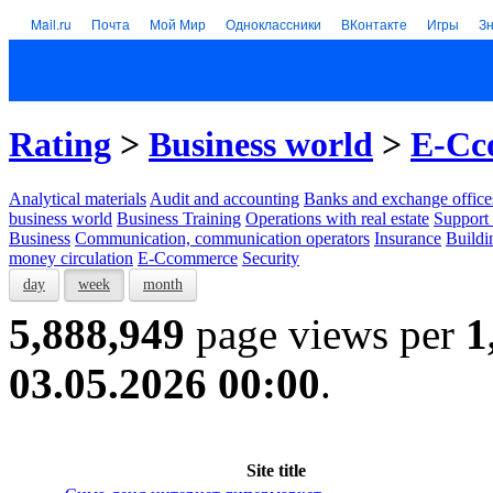
Mail.ru
Почта
Мой Мир
Одноклассники
ВКонтакте
Игры
З
Rating
>
Business world
>
E-Cc
Analytical materials
Audit and accounting
Banks and exchange office
business world
Business Training
Operations with real estate
Support 
Business
Communication, communication operators
Insurance
Buildi
money circulation
E-Ccommerce
Security
day
week
month
5,888,949
page views per
1
03.05.2026 00:00
.
Site title