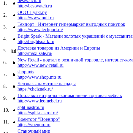
bestwatch.ru
1.
http://bestwatch.ru
ООО Пульт.ру
2.
https://www.pult.ru
Техпорт - Интернет-гипермаркет выгодных покупок
3.
https://www.techport.ru/
Bright Spark - Магазин золотых украшений с муассанит
4.
http://brightspark.ru
Доставка товаров из Америки и Европы
5.
http://maxi-sale.ru/
New Retail - портал о розничной торговле, интернет-ко
6.
http://www.new-retail.ru
shop mts
7.
http://www.shop.mts.ru
Челзнак - памятные награды
8.
https://chelznak.ru/
Прилавки витрины экономпанели торговая мебель
9.
http://www.leomebel.ru
split-nastroi.ru
10.
https://split-nastroi.ru/
Военторг "Военпро"
11.
https://voenpro.ru
Станочный мир