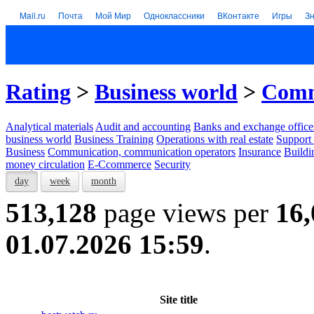
Mail.ru
Почта
Мой Мир
Одноклассники
ВКонтакте
Игры
З
Rating
>
Business world
>
Comm
Analytical materials
Audit and accounting
Banks and exchange office
business world
Business Training
Operations with real estate
Support 
Business
Communication, communication operators
Insurance
Buildi
money circulation
E-Ccommerce
Security
day
week
month
513,128
page views per
16,
01.07.2026 15:59
.
Site title