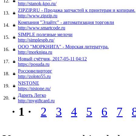
12.
http://stanok-kpo.ru/
ZIPZIP.RU - Продажа запчастей к принтерам и копирам.
13.
http://www.zipzip.ru
Компания "Элайтс" - автоматизация торговли
14.
http://www.smartcode.ru
SIMPLE полезные мелочи
15.
http://simplespb.ru/
ООО "МОРКНИГА" - Морская литература.
16.
http://morkniga.ru
Новый счётчик, 2017-05-11 04:12
17.
https://posuda.ru
Россювелирторг
18.
http://zoloto55.ru
NISTONE
19.
https://nistone.ru/
Дарить Легко
20.
http://mygiftcard.ru
· 1 ·
2
3
4
5
6
7