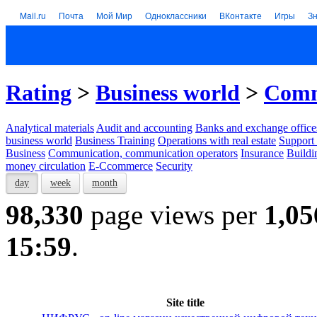
Mail.ru
Почта
Мой Мир
Одноклассники
ВКонтакте
Игры
З
Rating
>
Business world
>
Comm
Analytical materials
Audit and accounting
Banks and exchange office
business world
Business Training
Operations with real estate
Support 
Business
Communication, communication operators
Insurance
Buildi
money circulation
E-Ccommerce
Security
day
week
month
98,330
page views per
1,05
15:59
.
Site title