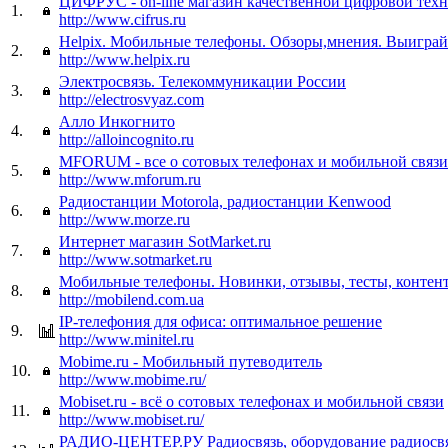
ЦИФРУС - on-line магазин качественной цифровой тех
1.
http://www.cifrus.ru
Helpix. Мобильные телефоны. Обзоры,мнения. Выиграй
2.
http://www.helpix.ru
Электросвязь. Телекоммуникации России
3.
http://electrosvyaz.com
Алло Инкогнито
4.
http://alloincognito.ru
MFORUM - все о сотовых телефонах и мобильной связи
5.
http://www.mforum.ru
Радиостанции Motorola, радиостанции Kenwood
6.
http://www.morze.ru
Интернет магазин SotMarket.ru
7.
http://www.sotmarket.ru
Мобильные телефоны. Новинки, отзывы, тесты, контент
8.
http://mobilend.com.ua
IP-телефония для офиса: оптимальное решение
9.
http://www.minitel.ru
Mobime.ru - Мобильный путеводитель
10.
http://www.mobime.ru/
Mobiset.ru - всё о сотовых телефонах и мобильной связи
11.
http://www.mobiset.ru/
РАДИО-ЦЕНТЕР.РУ Радиосвязь, оборудование радиосв