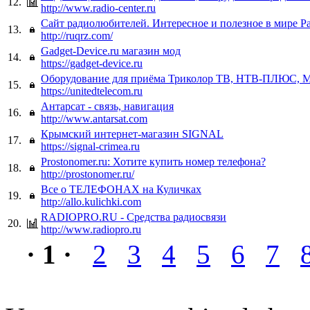
12.
http://www.radio-center.ru
Сайт радиолюбителей. Интересное и полезное в мире Р
13.
http://ruqrz.com/
Gadget-Device.ru магазин мод
14.
https://gadget-device.ru
Оборудование для приёма Триколор ТВ, НТВ-ПЛЮС, 
15.
https://unitedtelecom.ru
Антарсат - связь, навигация
16.
http://www.antarsat.com
Крымский интернет-магазин SIGNAL
17.
https://signal-crimea.ru
Prostonomer.ru: Хотите купить номер телефона?
18.
http://prostonomer.ru/
Все о ТЕЛЕФОНАХ на Куличках
19.
http://allo.kulichki.com
RADIOPRO.RU - Средства радиосвязи
20.
http://www.radiopro.ru
· 1 ·
2
3
4
5
6
7