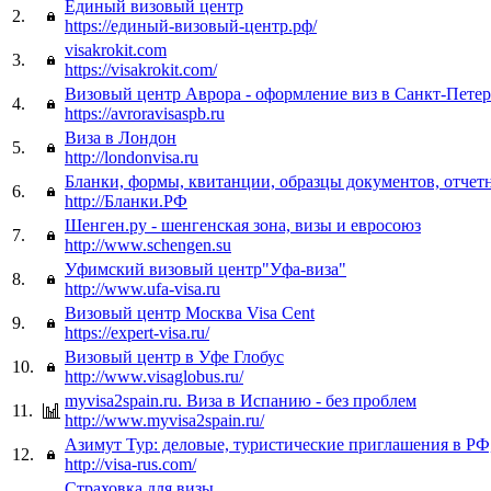
Единый визовый центр
2.
https://единый-визовый-центр.рф/
visakrokit.com
3.
https://visakrokit.com/
Визовый центр Аврора - оформление виз в Санкт-Петер
4.
https://avroravisaspb.ru
Виза в Лондон
5.
http://londonvisa.ru
Бланки, формы, квитанции, образцы документов, отчет
6.
http://Бланки.РФ
Шенген.ру - шенгенская зона, визы и евросоюз
7.
http://www.schengen.su
Уфимский визовый центр"Уфа-виза"
8.
http://www.ufa-visa.ru
Визовый центр Москва Visa Cent
9.
https://expert-visa.ru/
Визовый центр в Уфе Глобус
10.
http://www.visaglobus.ru/
myvisa2spain.ru. Виза в Испанию - без проблем
11.
http://www.myvisa2spain.ru/
Азимут Тур: деловые, туристические приглашения в РФ
12.
http://visa-rus.com/
Страховка для визы