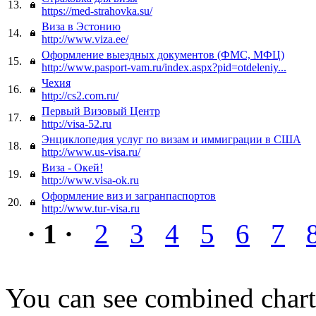
13.
https://med-strahovka.su/
Виза в Эстонию
14.
http://www.viza.ee/
Оформление выездных документов (ФМС, МФЦ)
15.
http://www.pasport-vam.ru/index.aspx?pid=otdeleniy...
Чехия
16.
http://cs2.com.ru/
Первый Визовый Центр
17.
http://visa-52.ru
Энциклопедия услуг по визам и иммиграции в США
18.
http://www.us-visa.ru/
Виза - Окей!
19.
http://www.visa-ok.ru
Оформление виз и загранпаспортов
20.
http://www.tur-visa.ru
· 1 ·
2
3
4
5
6
7
You can see combined chart