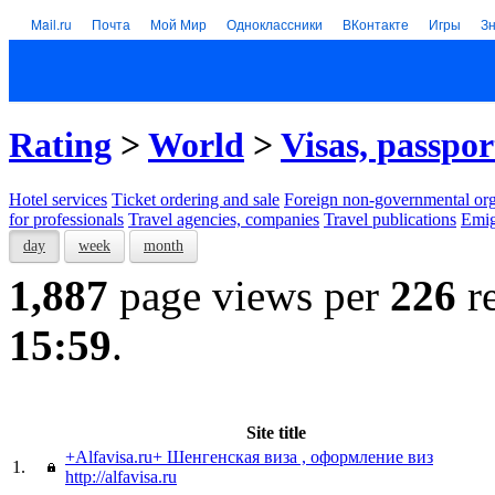
Mail.ru
Почта
Мой Мир
Одноклассники
ВКонтакте
Игры
З
Rating
>
World
>
Visas, passpor
Hotel services
Тicket ordering and sale
Foreign non-governmental org
for professionals
Travel agencies, companies
Travel publications
Emig
day
week
month
1,887
page views per
226
re
15:59
.
Site title
+Alfavisa.ru+ Шенгенская виза , оформление виз
1.
http://alfavisa.ru