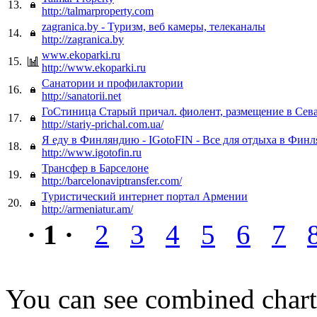
13.
http://talmarproperty.com
zagranica.by - Туризм, веб камеры, телеканалы
14.
http://zagranica.by
www.ekoparki.ru
15.
http://www.ekoparki.ru
Санатории и профилактории
16.
http://sanatorii.net
ГоСтиница Старый причал. фиолент, размещение в Сев
17.
http://stariy-prichal.com.ua/
Я еду в Финляндию - IGotoFIN - Все для отдыха в Фин
18.
http://www.igotofin.ru
Трансфер в Барселоне
19.
http://barcelonaviptransfer.com/
Туристический интернет портал Армении
20.
http://armeniatur.am/
· 1 ·
2
3
4
5
6
7
You can see combined chart