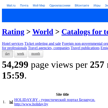
Mail.ru
Почта
Мой Мир
Одноклассники
ВКонтакте
Игры
З
Rating
>
World
>
Catalogs for 
Hotel services
Тicket ordering and sale
Foreign non-governmental org
for professionals
Travel agencies, companies
Travel publications
Emig
day
week
month
54,299
page views per
257
15:59
.
Site title
HOLIDAY.BY - туристический портал Беларуси.
1.
http://www.holiday.by