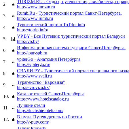
TURIZM.RU - Отдых, путешествия, авиабилеты, горящ
2.
http://www.turizm.ru
Rumb.Ru - Туристический портал Санкт-Петербурга.
3.
http://www.rumb.ru
Туристический портал ToTrip. info
4.
https://totrip.info/
VP.BY - Все Путевки: туристический портал Беларуси
5.
http://vp.by/
Информационная система турфирм Санкт-Петербурга.
6.
http://tour-spb.ru
vpiterGo - Анатомия Петербурга
7.
https://vpitergo.ru/
СВАЛИ.РУ - Туристический портал специального назн
8.
http://www.svali.ru
Турагенство "Евровиза"
9.
http://evroviza.kz/
Каталог отелей Санкт-Петербурга
10.
https://www.hotelscatalog.ru
Лучшие отели
11.
https://luchshie-oteli.com/
В пути. Путеводитель по России
12.
http://v-puty.com/
Talmar Property