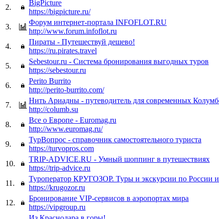
BigPicture
2.
https://bigpicture.ru/
Форум интернет-портала INFOFLOT.RU
3.
http://www.forum.infoflot.ru
Пираты - Путешествуй дешево!
4.
https://ru.pirates.travel
Sebestour.ru - Система бронирования выгодных туров
5.
https://sebestour.ru
Perito Burrito
6.
http://perito-burrito.com/
Нить Ариадны - путеводитель для современных Колумб
7.
http://columb.su
Все о Европе - Euromag.ru
8.
http://www.euromag.ru/
ТурВопрос - справочник самостоятельного туриста
9.
https://turvopros.com
TRIP-ADVICE.RU - Умный шоппинг в путешествиях
10.
https://trip-advice.ru
Туроператор КРУГОЗОР. Туры и экскурсии по России и
11.
https://krugozor.ru
Бронирование VIP-сервисов в аэропортах мира
12.
https://vipgroup.ru
Из Краснодара в горы!