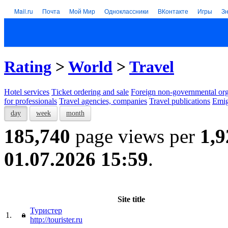
Mail.ru
Почта
Мой Мир
Одноклассники
ВКонтакте
Игры
З
Rating
>
World
>
Travel
Hotel services
Тicket ordering and sale
Foreign non-governmental org
for professionals
Travel agencies, companies
Travel publications
Emig
day
week
month
185,740
page views per
1,9
01.07.2026 15:59
.
Site title
Туристер
1.
http://tourister.ru