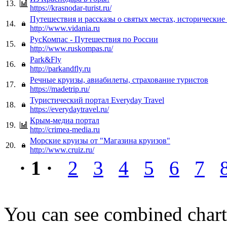
13.
https://krasnodar-turist.ru/
Путешествия и рассказы о святых местах, исторические
14.
http://www.vidania.ru
РусКомпас - Путешествия по России
15.
http://www.ruskompas.ru/
Park&Fly
16.
http://parkandfly.ru
Речные круизы, авиабилеты, страхование туристов
17.
https://madetrip.ru/
Туристический портал Everyday Travel
18.
https://everydaytravel.ru/
Крым-медиа портал
19.
http://crimea-media.ru
Морские круизы от "Магазина круизов"
20.
http://www.cruiz.ru/
· 1 ·
2
3
4
5
6
7
You can see combined chart