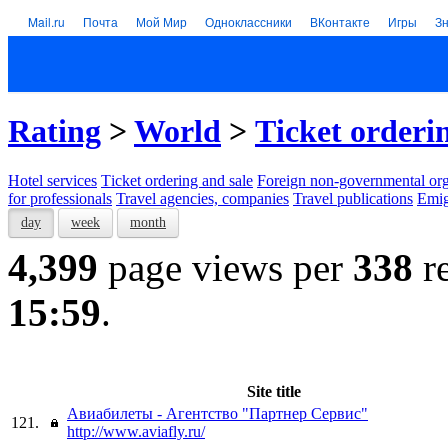
Mail.ru
Почта
Мой Мир
Одноклассники
ВКонтакте
Игры
З
Rating
>
World
>
Тicket orderi
Hotel services
Тicket ordering and sale
Foreign non-governmental org
for professionals
Travel agencies, companies
Travel publications
Emig
day
week
month
4,399
page views per
338
re
15:59
.
Site title
Авиабилеты - Агентство "Партнер Сервис"
121.
http://www.aviafly.ru/