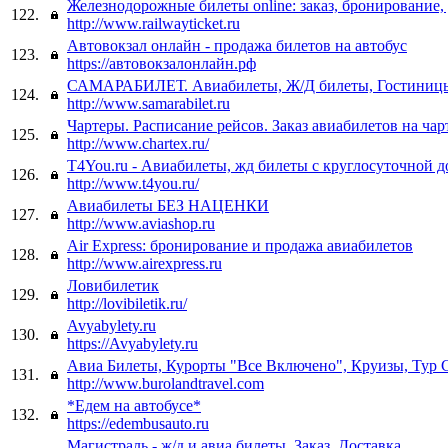
Железнодорожные билеты online: заказ, бронирование,
122.
http://www.railwayticket.ru
Автовокзал онлайн - продажа билетов на автобус
123.
https://автовокзалонлайн.рф
САМАРАБИЛЕТ. Авиабилеты, Ж/Д билеты, Гостиницы
124.
http://www.samarabilet.ru
Чартеры. Расписание рейсов. Заказ авиабилетов на ча
125.
http://www.chartex.ru/
T4You.ru - Авиабилеты, жд билеты с круглосуточной д
126.
http://www.t4you.ru/
Авиабилеты БЕЗ НАЦЕНКИ
127.
http://www.aviashop.ru
Air Express: бронирование и продажа авиабилетов
128.
http://www.airexpress.ru
Ловибилетик
129.
http://lovibiletik.ru/
Avyabylety.ru
130.
https://Avyabylety.ru
Авиа Билеты, Курорты "Все Включено", Круизы, Тур 
131.
http://www.burolandtravel.com
*Едем на автобусе*
132.
https://edembusauto.ru
Магистраль - ж/д и авиа билеты. Заказ. Доставка.