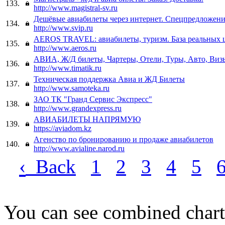
133.
http://www.magistral-sv.ru
Дешёвые авиабилеты через интернет. Спецпредложени
134.
http://www.svip.ru
AEROS TRAVEL: авиабилеты, туризм. База реальных ц
135.
http://www.aeros.ru
AВИА, Ж/Д билеты, Чартеры, Отели, Туры, Авто, Виз
136.
http://www.timatik.ru
Техническая поддержка Авиа и ЖД Билеты
137.
http://www.samoteka.ru
ЗАО ТК "Гранд Сервис Экспресс"
138.
http://www.grandexpress.ru
АВИАБИЛЕТЫ НАПРЯМУЮ
139.
https://aviadom.kz
Агенство по бронированию и продаже авиабилетов
140.
http://www.avialine.narod.ru
‹
Back
1
2
3
4
5
You can see combined chart