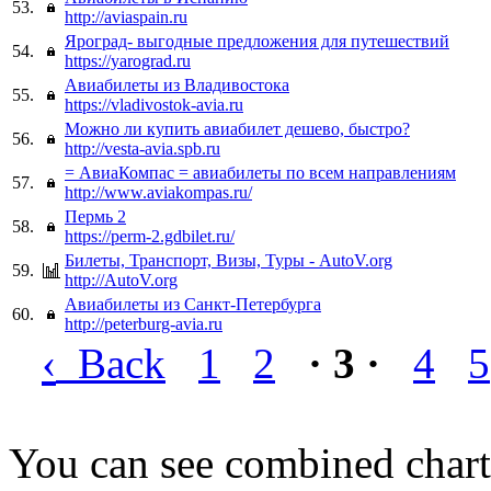
53.
http://aviaspain.ru
Яроград- выгодные предложения для путешествий
54.
https://yarograd.ru
Авиабилеты из Владивостока
55.
https://vladivostok-avia.ru
Можно ли купить авиабилет дешево, быстро?
56.
http://vesta-avia.spb.ru
= АвиаКомпас = авиабилеты по всем направлениям
57.
http://www.aviakompas.ru/
Пермь 2
58.
https://perm-2.gdbilet.ru/
Билеты, Транспорт, Визы, Туры - AutoV.org
59.
http://AutoV.org
Авиабилеты из Санкт-Петербурга
60.
http://peterburg-avia.ru
‹
Back
1
2
· 3 ·
4
5
You can see combined chart