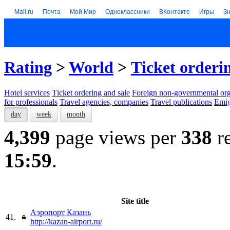
Mail.ru
Почта
Мой Мир
Одноклассники
ВКонтакте
Игры
З
Rating
>
World
>
Тicket orderi
Hotel services
Тicket ordering and sale
Foreign non-governmental org
for professionals
Travel agencies, companies
Travel publications
Emig
day
week
month
4,399
page views per
338
re
15:59
.
Site title
Аэропорт Казань
41.
http://kazan-airport.ru/