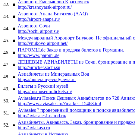
Аэропорт Емельяново Красноярск
42.
http://krasnoyarsk-airport.ru/
Аэропорт Анапа Витязево (AAQ)
43.
http://airport-anapa.ru/
Аэропорт Сочи
44.
http://sochi-airport.su/
Международный Аэропорт Внуково. Не официальный с
45.
http://vnukovo-airport.net/
ПАРОМЫ.de Заказ и продажа билетов в Германии.
46.
http://www.paromi.de
ДЕШЕВЫЕ АВИАБИЛЕТЫ из Сочи, бронирование и п
47.
http://airticket.sochi.su
Авиабилеты из Минеральных Вод
48.
https://mineralnyevody-avia.ru
Билеты в Русский музей
49.
https://rusmuseum-tickets.ru/
Aviasales.ru Поиск Дешевых Авиабилетов по 728 Авиак
50.
http://www.aviasales.ru/?marker=15468.tml
Aviasales ? проверенный помощник в поиске авиабилето
51.
http://aviasales1.narod.ru/
Авиабилеты. Авиакасса. Заказ, бронирование и продажа
52.
http://aviakasa.ru
Авиабилеты в Испанию