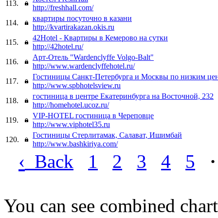
113.
http://freshhall.com/
квартиры посуточно в казани
114.
http://kvartirakazan.okis.ru
42Hotel - Квартиры в Кемерово на сутки
115.
http://42hotel.ru/
Арт-Отель "Wardenclyffe Volgo-Balt"
116.
http://www.wardenclyffehotel.ru/
Гостиницы Санкт-Петербурга и Москвы по низким це
117.
http://www.spbhotelsview.ru
гостиница в центре Екатеринбурга на Восточной, 232
118.
http://homehotel.ucoz.ru/
VIP-HOTEL гостиница в Череповце
119.
http://www.viphotel35.ru
Гостиницы Стерлитамак, Салават, Ишимбай
120.
http://www.bashkiriya.com/
‹
Back
1
2
3
4
5
·
You can see combined chart