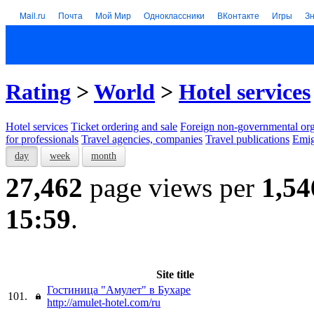
Mail.ru
Почта
Мой Мир
Одноклассники
ВКонтакте
Игры
З
Rating
>
World
>
Hotel services
Hotel services
Тicket ordering and sale
Foreign non-governmental org
for professionals
Travel agencies, companies
Travel publications
Emig
day
week
month
27,462
page views per
1,54
15:59
.
Site title
Гостиница "Амулет" в Бухаре
101.
http://amulet-hotel.com/ru