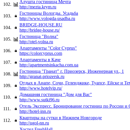
Алушта гостиница Мечта
102.
http://mezta.krym.ru
Гостиницы Вологды. Усадьба
103.
http://www.vologda-usadba.ru
BRIDGE-HOUSE.RU
104.
http://bridge-house.ru/
Гостиница "Волна"
105.
http://otel-volna.ru
Апартаменты "Color Cyprus"
106.
https://colorcyprus.com
Апартаменты в Каче
107.
http://apartmentsinkacha.com.ua
Гостиница "Гранат" г. Приозерск, Инженерная ул., 1
108.
http://granat-priozersk.ru
Отдых в Анапе, Сочи, Геленджике, Туапсе, Ейске и Т
109.
http://www.hotelvip.ru/
Домашняя гостиница "Дом для Вас"
110.
http://www.sutki96.ru
Отель Экспресс. Бронирование гостиниц по России и 
111.
http://hotel-inn.ru
Квартиры на сутки в Нижнем Новгороде
112.
http://ugol-nn.ru
Хостел FreshHall