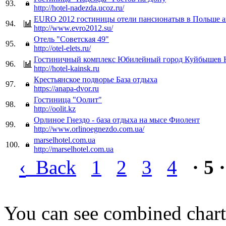
93.
http://hotel-nadezda.ucoz.ru/
EURO 2012 гостиницы отели пансионатыв в Польше а
94.
http://www.evro2012.su/
Отель "Советская 49"
95.
http://otel-elets.ru/
Гостиничный комплекс Юбилейный город Куйбышев
96.
http://hotel-kainsk.ru
Крестьянское подворье База отдыха
97.
https://anapa-dvor.ru
Гостиница "Оолит"
98.
http://oolit.kz
Орлиное Гнездо - база отдыха на мысе Фиолент
99.
http://www.orlinoegnezdo.com.ua/
marselhotel.com.ua
100.
http://marselhotel.com.ua
‹
Back
1
2
3
4
· 5 ·
You can see combined chart