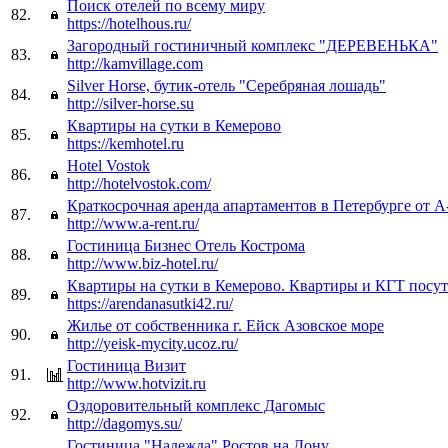
Поиск отелей по всему миру
82.
https://hotelhous.ru/
Загородный гостиничный комплекс "ДЕРЕВЕНЬКА"
83.
http://kamvillage.com
Silver Horse, бутик-отель "Серебряная лошадь"
84.
http://silver-horse.su
Квартиры на сутки в Кемерово
85.
https://kemhotel.ru
Hotel Vostok
86.
http://hotelvostok.com/
Краткосрочная аренда апартаментов в Петербурге от 
87.
http://www.a-rent.ru/
Гостиница Бизнес Отель Кострома
88.
http://www.biz-hotel.ru/
Квартиры на сутки в Кемерово. Квартиры и КГТ посут
89.
https://arendanasutki42.ru/
Жилье от собственника г. Ейск Азовское море
90.
http://yeisk-mycity.ucoz.ru/
Гостиница Визит
91.
http://www.hotvizit.ru
Оздоровительный комплекс Дагомыс
92.
http://dagomys.su/
Гостиница "Надежда" Ростов на Дону