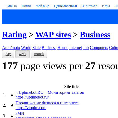
Mail.ru
Почта
Мой Мир
Одноклассники
ВКонтакте
Игры
З
Rating
>
WAP sites
>
Business
Auto/moto
World
State
Business
House
Internet
Job
Computers
Cultu
day
week
month
177
page views per
27
reso
Site title
:: Uptimebot.RU :: Мониторинг сайтов
1.
https://uptimebot.ru/
Продвижение бизнеса в интернете
2.
https://vtopim.com
aMN
3.