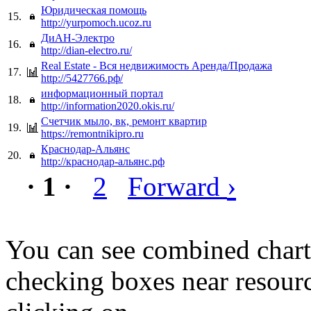
Юридическая помощь
15.
http://yurpomoch.ucoz.ru
ДиАН-Электро
16.
http://dian-electro.ru/
Real Estate - Вся недвижимость Аренда/Продажа
17.
http://5427766.рф/
информационный портал
18.
http://information2020.okis.ru/
Счетчик мыло, вк, ремонт квартир
19.
https://remontnikipro.ru
Краснодар-Альянс
20.
http://краснодар-альянс.рф
›
· 1 ·
2
Forward
You can see combined chart
checking boxes near resourc