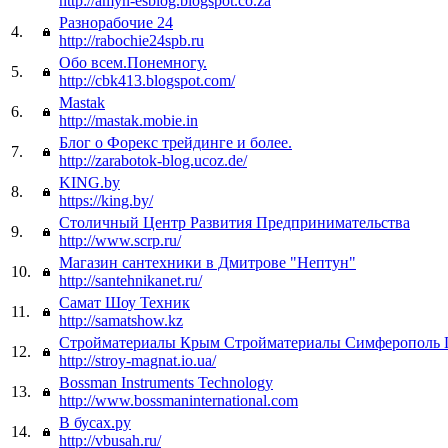
http://amyn-esblog.blogspot.co.za
Разнорабочие 24
4.
http://rabochie24spb.ru
Обо всем.Понемногу.
5.
http://cbk413.blogspot.com/
Mastak
6.
http://mastak.mobie.in
Блог о Форекс трейдинге и более.
7.
http://zarabotok-blog.ucoz.de/
KING.by
8.
https://king.by/
Столичный Центр Развития Предпринимательства
9.
http://www.scrp.ru/
Магазин сантехники в Дмитрове "Нептун"
10.
http://santehnikanet.ru/
Самат Шоу Техник
11.
http://samatshow.kz
Стройматериалы Крым Стройматериалы Симферополь 
12.
http://stroy-magnat.io.ua/
Bossman Instruments Technology
13.
http://www.bossmaninternational.com
В бусах.ру
14.
http://vbusah.ru/