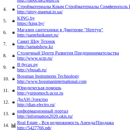
http://rabochie24spb.ru
Стройматериалы Крым Стройматериалы Симферополь 
4.
http://stroy-magnat.io.ua/
KING.by
5.
https://king.by/
Магазин сантехники в Дмитрове "Нептун"
6.
http://santehnikanet.ru/
Самат Шоу Техник
7.
http://samatshow.kz
Столичный Центр Развития Предпринимательства
8.
http://www.scrp.ru/
В бусах.ру
9.
http://vbusah.ru/
Bossman Instruments Technology
10.
http://www.bossmaninternational.com
Юридическая помощь
11.
http://yurpomoch.ucoz.ru
ДиАН-Электро
12.
http://dian-electro.ru/
информационный портал
13.
http://information2020.okis.ru/
Real Estate - Вся недвижимость Аренда/Продажа
14.
http://5427766.рф/