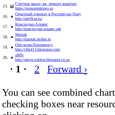
Счетчик мыло, вк, ремонт квартир
15.
https://remontnikipro.ru
Опытный адвокат в Ростове-на-Дону
16.
http://adv0cat.ru/
Краснодар-Альянс
17.
http://краснодар-альянс.рф
Mastak
18.
http://mastak.mobie.in
Обо всем.Понемногу.
19.
http://cbk413.blogspot.com/
aMN
20.
http://amyn-esblog.blogspot.co.za
›
· 1 ·
2
Forward
You can see combined chart
checking boxes near resourc