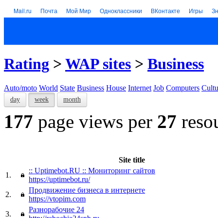
Mail.ru
Почта
Мой Мир
Одноклассники
ВКонтакте
Игры
З
Rating
>
WAP sites
>
Business
Auto/moto
World
State
Business
House
Internet
Job
Computers
Cultu
day
week
month
177
page views per
27
reso
Site title
:: Uptimebot.RU :: Мониторинг сайтов
1.
https://uptimebot.ru/
Продвижение бизнеса в интернете
2.
https://vtopim.com
Разнорабочие 24
3.