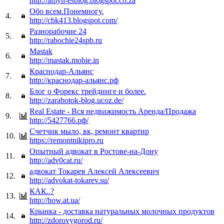
http://amyn-esblog.blogspot.co.za
Обо всем.Понемногу.
4.
http://cbk413.blogspot.com/
Разнорабочие 24
5.
http://rabochie24spb.ru
Mastak
6.
http://mastak.mobie.in
Краснодар-Альянс
7.
http://краснодар-альянс.рф
Блог о Форекс трейдинге и более.
8.
http://zarabotok-blog.ucoz.de/
Real Estate - Вся недвижимость Аренда/Продажа
9.
http://5427766.рф/
Счетчик мыло, вк, ремонт квартир
10.
https://remontnikipro.ru
Опытный адвокат в Ростове-на-Дону
11.
http://adv0cat.ru/
адвокат Токарев Алексей Алексеевич
12.
http://advokat-tokarev.su/
КАК..?
13.
http://how.at.ua/
Крынка - доставка натуральных молочных продуктов
14.
http://zdorovygorod.ru/