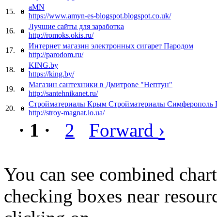
aMN
15.
https://www.amyn-es-blogspot.blogspot.co.uk/
Лучшие сайты для заработка
16.
http://romoks.okis.ru/
Интернет магазин электронных сигарет Пародом
17.
http://parodom.ru/
KING.by
18.
https://king.by/
Магазин сантехники в Дмитрове "Нептун"
19.
http://santehnikanet.ru/
Стройматериалы Крым Стройматериалы Симферополь 
20.
http://stroy-magnat.io.ua/
›
· 1 ·
2
Forward
You can see combined chart
checking boxes near resourc