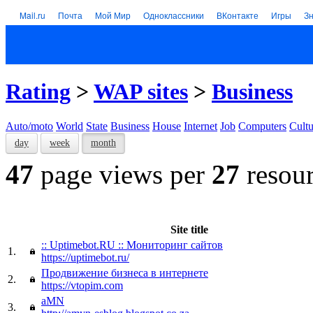
Mail.ru
Почта
Мой Мир
Одноклассники
ВКонтакте
Игры
З
Rating
>
WAP sites
>
Business
Auto/moto
World
State
Business
House
Internet
Job
Computers
Cultu
day
week
month
47
page views per
27
resour
Site title
:: Uptimebot.RU :: Мониторинг сайтов
1.
https://uptimebot.ru/
Продвижение бизнеса в интернете
2.
https://vtopim.com
aMN
3.