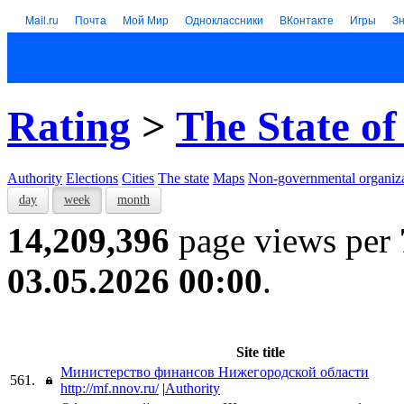
Mail.ru
Почта
Мой Мир
Одноклассники
ВКонтакте
Игры
З
Rating
>
The State of
Authority
Elections
Cities
The state
Maps
Non-governmental organiza
day
week
month
14,209,396
page views per
03.05.2026 00:00
.
Site title
Министерство финансов Нижегородской области
561.
http://mf.nnov.ru/
|
Authority