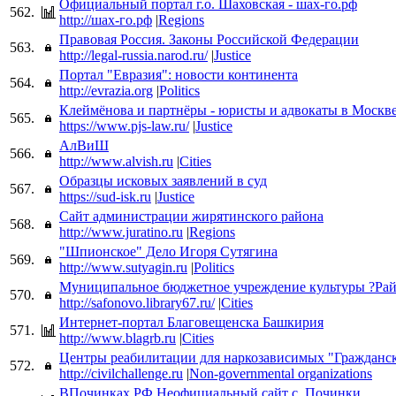
Официальный портал г.о. Шаховская - шах-го.рф
562.
http://шах-го.рф
|
Regions
Правовая Россия. Законы Российской Федерации
563.
http://legal-russia.narod.ru/
|
Justice
Портал "Евразия": новости континента
564.
http://evrazia.org
|
Politics
Клеймёнова и партнёры - юристы и адвокаты в Москв
565.
https://www.pjs-law.ru/
|
Justice
АлВиШ
566.
http://www.alvish.ru
|
Cities
Образцы исковых заявлений в суд
567.
https://sud-isk.ru
|
Justice
Сайт администрации жирятинского района
568.
http://www.juratino.ru
|
Regions
"Шпионское" Дело Игоря Сутягина
569.
http://www.sutyagin.ru
|
Politics
Муниципальное бюджетное учреждение культуры ?Рай
570.
http://safonovo.library67.ru/
|
Cities
Интернет-портал Благовещенска Башкирия
571.
http://www.blagrb.ru
|
Cities
Центры реабилитации для наркозависимых "Гражданс
572.
http://civilchallenge.ru
|
Non-governmental organizations
ВПочинках.РФ Неофициальный сайт с. Починки