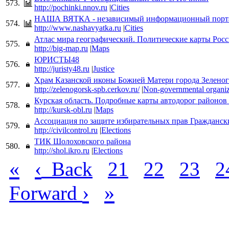
573.
http://pochinki.nnov.ru
|
Cities
НАША ВЯТКА - независимый информационный порта
574.
http://www.nashavyatka.ru
|
Cities
Атлас мира географический. Политические карты Росс
575.
http://big-map.ru
|
Maps
ЮРИСТЫ48
576.
http://juristy48.ru
|
Justice
Храм Казанской иконы Божией Матери города Зеленог
577.
http://zelenogorsk-spb.cerkov.ru/
|
Non-governmental organiz
Курская область. Подробные карты автодорог районов
578.
http://kursk-obl.ru
|
Maps
Ассоциация по защите избирательных прав Гражданск
579.
http://civilcontrol.ru
|
Elections
ТИК Шолоховского района
580.
http://shol.ikro.ru
|
Elections
«
‹
Back
21
22
23
2
›
»
Forward