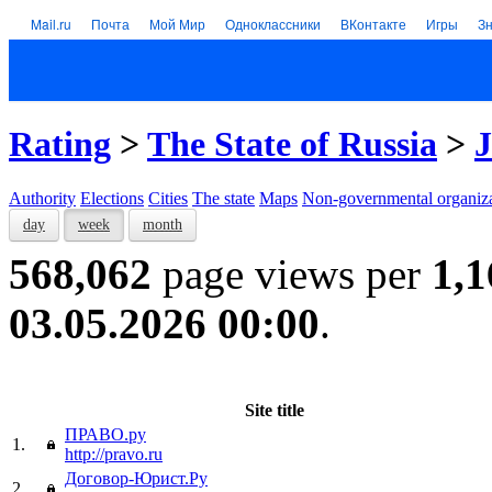
Mail.ru
Почта
Мой Мир
Одноклассники
ВКонтакте
Игры
З
Rating
>
The State of Russia
>
J
Authority
Elections
Cities
The state
Maps
Non-governmental organiza
day
week
month
568,062
page views per
1,1
03.05.2026 00:00
.
Site title
ПРАВО.ру
1.
http://pravo.ru
Договор-Юрист.Ру
2.