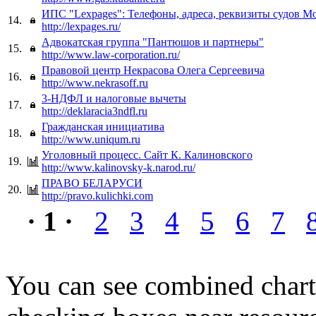
ИПС "Lexpages": Телефоны, адреса, реквизиты судов М
14.
http://lexpages.ru/
Адвокатская группа "Пантюшов и партнеры"
15.
http://www.law-corporation.ru/
Правовой центр Некрасова Олега Сергеевича
16.
http://www.nekrasoff.ru
3-НДФЛ и налоговые вычеты
17.
http://deklaracia3ndfl.ru
Гражданская инициатива
18.
http://www.uniqum.ru
Уголовный процесс. Сайт К. Калиновского
19.
http://www.kalinovsky-k.narod.ru/
ПРАВО БЕЛАРУСИ
20.
http://pravo.kulichki.com
· 1 ·
2
3
4
5
6
7
You can see combined chart