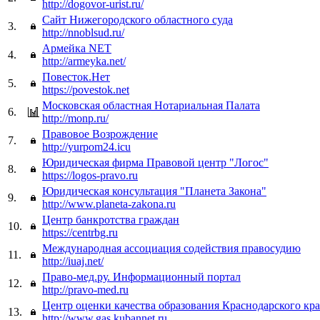
http://dogovor-urist.ru/
Сайт Нижегородского областного суда
3.
http://nnoblsud.ru/
Армейка NET
4.
http://armeyka.net/
Повесток.Нет
5.
https://povestok.net
Московская областная Нотариальная Палата
6.
http://monp.ru/
Правовое Возрождение
7.
http://yurpom24.icu
Юридическая фирма Правовой центр "Логос"
8.
https://logos-pravo.ru
Юридическая консультация "Планета Закона"
9.
http://www.planeta-zakona.ru
Центр банкротства граждан
10.
https://centrbg.ru
Международная ассоциация содействия правосудию
11.
http://iuaj.net/
Право-мед.ру. Информационный портал
12.
http://pravo-med.ru
Центр оценки качества образования Краснодарского кра
13.
http://www.gas.kubannet.ru