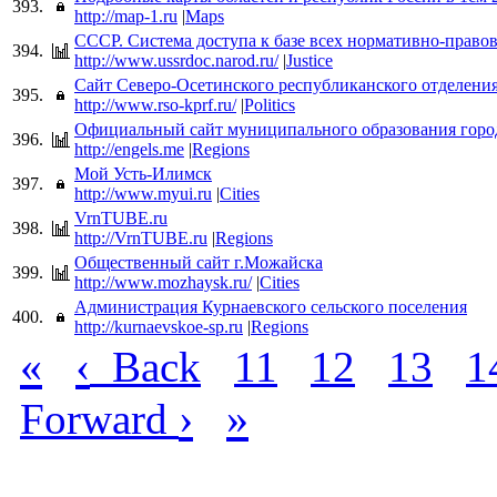
393.
http://map-1.ru
|
Maps
СССР. Система доступа к базе всех нормативно-правов
394.
http://www.ussrdoc.narod.ru/
|
Justice
Сайт Северо-Осетинского республиканского отделен
395.
http://www.rso-kprf.ru/
|
Politics
Официальный сайт муниципального образования горо
396.
http://engels.me
|
Regions
Мой Усть-Илимск
397.
http://www.myui.ru
|
Cities
VrnTUBE.ru
398.
http://VrnTUBE.ru
|
Regions
Общественный сайт г.Можайска
399.
http://www.mozhaysk.ru/
|
Cities
Администрация Курнаевского сельского поселения
400.
http://kurnaevskoe-sp.ru
|
Regions
«
‹
Back
11
12
13
1
›
»
Forward