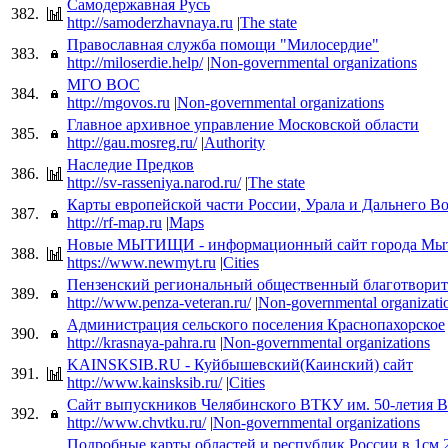
Самодержавная Русь
382.
http://samoderzhavnaya.ru
|
The state
Православная служба помощи "Милосердие"
383.
http://miloserdie.help/
|
Non-governmental organizations
МГО ВОС
384.
http://mgovos.ru
|
Non-governmental organizations
Главное архивное управление Московской области
385.
http://gau.mosreg.ru/
|
Authority
Наследие Предков
386.
http://sv-rasseniya.narod.ru/
|
The state
Карты европейской части России, Урала и Дальнего В
387.
http://rf-map.ru
|
Maps
Новые МЫТИЩИ - информационный сайт города М
388.
https://www.newmyt.ru
|
Cities
Пензенский региональный общественный благотвори
389.
http://www.penza-veteran.ru/
|
Non-governmental organizati
Администрация сельского поселения Краснопахорское
390.
http://krasnaya-pahra.ru
|
Non-governmental organizations
KAINSKSIB.RU - Куйбышевский(Каинский) сайт
391.
http://www.kainsksib.ru/
|
Cities
Сайт выпускников Челябинского ВТКУ им. 50-летия В
392.
http://www.chvtku.ru/
|
Non-governmental organizations
Подробные карты областей и республик России в 1см 