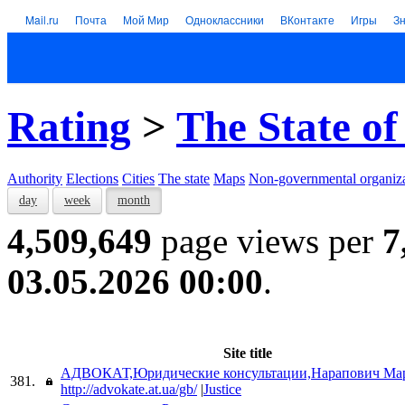
Mail.ru
Почта
Мой Мир
Одноклассники
ВКонтакте
Игры
З
Rating
>
The State of
Authority
Elections
Cities
The state
Maps
Non-governmental organiza
day
week
month
4,509,649
page views per
7
03.05.2026 00:00
.
Site title
АДВОКАТ,Юридические консультации,Нарапович Ма
381.
http://advokate.at.ua/gb/
|
Justice