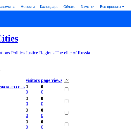
накомства
Новости
Календарь
Облако
Заметки
Все проекты
ities
tions
Politics
Justice
Regions
The elite of Russia
0
.
visitors
page views
жского сель
0
0
0
0
0
0
0
0
0
0
0
0
0
0
0
0