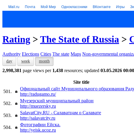
Mail.ru
Почта
Мой Мир
Одноклассники
ВКонтакте
Игры
З
Rating
>
The State of Russia
>
C
Authority
Elections
Cities
The state
Maps
Non-governmental organiza
day
week
month
2,998,381
page views per
1,438
resources; updated
03.05.2026 00:0
Site title
Официальный сайт Муниципального образования Раду
501.
http://radugamo.ru/
Муезерский муниципальный район
502.
http://muezersky.ru
SalavatCity.RU - Салаватцам о Салавате
503.
http://salavatcity.ru
Фотографии Ейска.
504.
http://yeisk.ucoz.ru