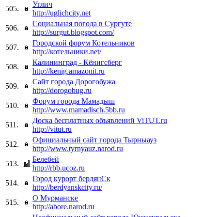
Углич
505.
http://uglichcity.net
Социальная погода в Сургуте
506.
http://surgut.blogspot.com/
Городской форум Котельников
507.
http://котельники.net/
Калининград - Кёнигсберг
508.
http://kenig.amazonit.ru
Сайт города Дорогобужа
509.
http://dorogobug.ru
Форум города Мамадыш
510.
http://www.mamadisch.5bb.ru
Доска бесплатных объявлений ViTUT.ru
511.
http://vitut.ru
Официальный сайт города Тырныауз
512.
http://www.tyrnyauz.narod.ru
Белебей
513.
http://rbb.ucoz.ru
Город курорт бердянСк
514.
http://berdyanskcity.ru/
О Мурманске
515.
http://abore.narod.ru