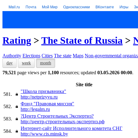
Mail.ru
Почта
Мой Мир
Одноклассники
ВКонтакте
Игры
З
Rating
>
The State of Russia
>
N
Authority
Elections
Cities
The state
Maps
Non-governmental organiza
day
week
month
79,521
page views per
1,100
resources; updated
03.05.2026 00:00
.
Site title
"Школа призывника"
581.
http://netprizyvu.ru
Фонд "Правовая миссия"
582.
http://legalm.ru
?Центр Строительных Экспертиз?
583.
http://центр-строительных-экспертиз.рф
Интернет-сайт Исполнительного комитета СНГ
584.
http://www.cis.minsk.by