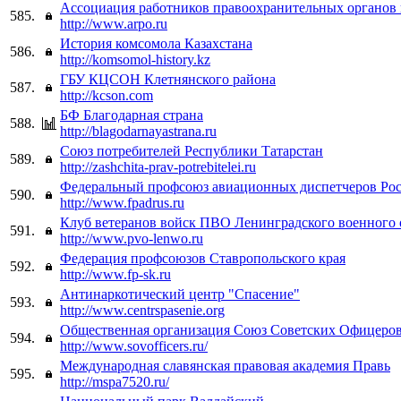
Ассоциация работников правоохранительных органов
585.
http://www.arpo.ru
История комсомола Казахстана
586.
http://komsomol-history.kz
ГБУ КЦСОН Клетнянского района
587.
http://kcson.com
БФ Благодарная страна
588.
http://blagodarnayastrana.ru
Союз потребителей Республики Татарстан
589.
http://zashchita-prav-potrebitelei.ru
Федеральный профсоюз авиационных диспетчеров Ро
590.
http://www.fpadrus.ru
Клуб ветеранов войск ПВО Ленинградского военного 
591.
http://www.pvo-lenwo.ru
Федерация профсоюзов Ставропольского края
592.
http://www.fp-sk.ru
Антинаркотический центр "Спасение"
593.
http://www.centrspasenie.org
Общественная организация Союз Советских Офицеро
594.
http://www.sovofficers.ru/
Международная славянская правовая академия Правь
595.
http://mspa7520.ru/