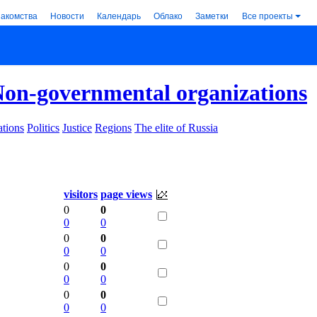
накомства
Новости
Календарь
Облако
Заметки
Все проекты
on-governmental organizations
tions
Politics
Justice
Regions
The elite of Russia
visitors
page views
0
0
0
0
0
0
0
0
0
0
0
0
0
0
0
0