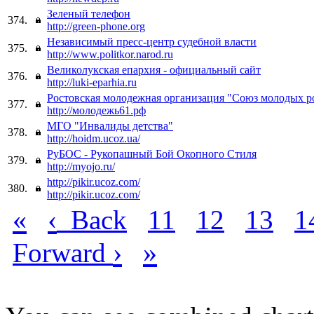
Зеленый телефон
374.
http://green-phone.org
Независимый пресс-центр судебной власти
375.
http://www.politkor.narod.ru
Великолукская епархия - официальный сайт
376.
http://luki-eparhia.ru
Ростовская молодежная организация "Союз молодых р
377.
http://молодежь61.рф
МГО "Инвалиды детства"
378.
http://hoidm.ucoz.ua/
РуБОС - Рукопашный Бой Окопного Стиля
379.
http://myojo.ru/
http://pikir.ucoz.com/
380.
http://pikir.ucoz.com/
«
‹
Back
11
12
13
1
›
»
Forward