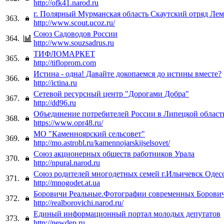
http://ofk41.narod.ru
г. Полярный Мурманская область Скаутский отряд Ле
363.
http://www.scout.ucoz.ru/
Cоюз Садоводов России
364.
http://www.souzsadrus.ru
ТИФЛОМАРКЕТ
365.
http://tifloprom.com
Истина - одна! Давайте докопаемся до истины вместе?
366.
http://ictina.ru
Сетевой ресурсный центр "Дорогами Добра"
367.
http://dd96.ru
Объединение потребителей России в Липецкой област
368.
https://www.opr48.ru/
МО "Каменноярский сельсовет"
369.
http://mo.astrobl.ru/kamennojarskijselsovet/
Союз акционерных обществ работников Урала
370.
http://npural.narod.ru
Союз родителей многодетных семей г.Ильичевск Одесс
371.
http://mnogodet.at.ua
Боровичи Реальные.Фотографии современных Борович
372.
http://realborovichi.narod.ru/
Единый информационный портал молодых депутатов
373.
http://newdep.ru