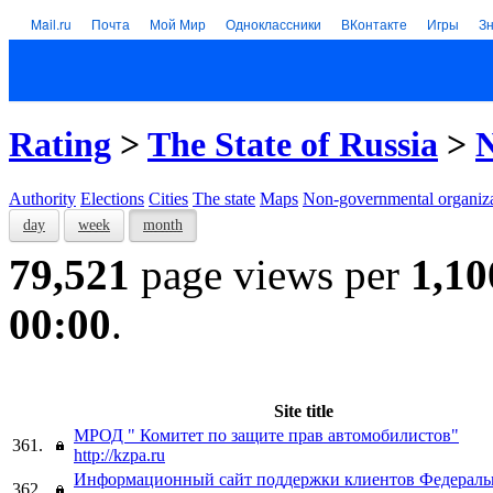
Mail.ru
Почта
Мой Мир
Одноклассники
ВКонтакте
Игры
З
Rating
>
The State of Russia
>
N
Authority
Elections
Cities
The state
Maps
Non-governmental organiza
day
week
month
79,521
page views per
1,10
00:00
.
Site title
МРОД " Комитет по защите прав автомобилистов"
361.
http://kzpa.ru
Информационный сайт поддержки клиентов Федеральн
362.